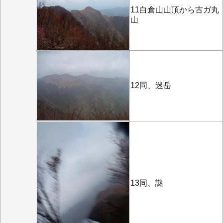
11白倉山山頂から古ガ丸
山
12同、迷岳
13同、謎