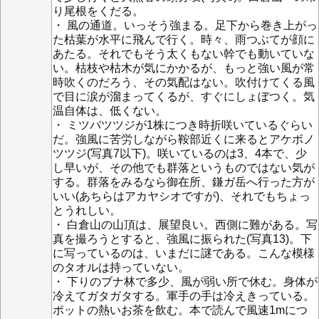
り尾根をくだる。
・ 風の通道。いっそう強まる。足下から巻き上がっ
た枯葉が水平に飛んで行く。時々、雨つぶてが顔に
あたる。それでもそう太くもない幹でも動いていな
い。枯枝や枯木が気にかかるが、もっと強い風が常
時吹くのだろう、その気配はない。吹付けてくる風
で目に涙が溜まってくるが、すぐにしょぼつく。気
温自体は、低くない。
・ ミツバツツジが1株につき時折咲いているぐらい
だ。強風に苦労しながら鞍部近くに来るとアケボノ
ツツジ(写真7以下)。咲いているのは3、4本で、少
し早いが、その他でも群落というものではない気が
する。群落をみるなら御在所、鎌ガ岳へ行った方が
いい(あちらはアカヤシオですが)、それでもちょっ
とうれしい。
・ 白倉山の山頂は、展望良い。西側に難がある。写
真を撮ろうとすると、強風に振られた(写真13)。下
に写っているのは、いまだに謎である。こんな模様
のタオルは持っていない。
・ 下りのブナ林で多少、風が弱い所で休む。身体が
冷えてガタガタする。軍手の手は冷えきっている。
ポットの熱いお茶を飲む。本で読んで風速1mにつ