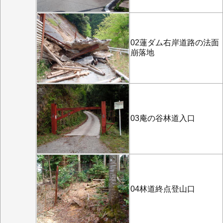
02蓮ダム右岸道路の法面
崩落地
03庵の谷林道入口
04林道終点登山口