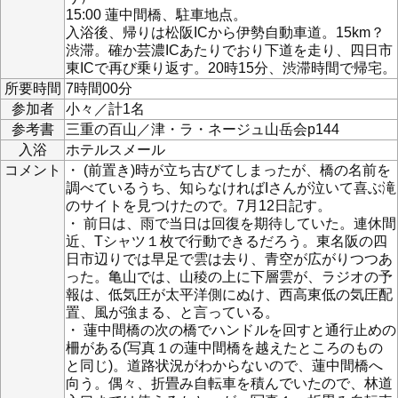
15:00 蓮中間橋、駐車地点。
入浴後、帰りは松阪ICから伊勢自動車道。15km？
渋滞。確か芸濃ICあたりでおり下道を走り、四日市
東ICで再び乗り返す。20時15分、渋滞時間で帰宅。
所要時間
7時間00分
参加者
小々／計1名
参考書
三重の百山／津・ラ・ネージュ山岳会p144
入浴
ホテルスメール
コメント
・ (前置き)時が立ち古びてしまったが、橋の名前を
調べているうち、知らなければIさんが泣いて喜ぶ滝
のサイトを見つけたので。7月12日記す。
・ 前日は、雨で当日は回復を期待していた。連休間
近、Tシャツ１枚で行動できるだろう。東名阪の四
日市辺りでは早足で雲は去り、青空が広がりつつあ
った。亀山では、山稜の上に下層雲が、ラジオの予
報は、低気圧が太平洋側にぬけ、西高東低の気圧配
置、風が強まる、と言っている。
・ 蓮中間橋の次の橋でハンドルを回すと通行止めの
柵がある(写真１の蓮中間橋を越えたところのもの
と同じ)。道路状況がわからないので、蓮中間橋へ
向う。偶々、折畳み自転車を積んでいたので、林道