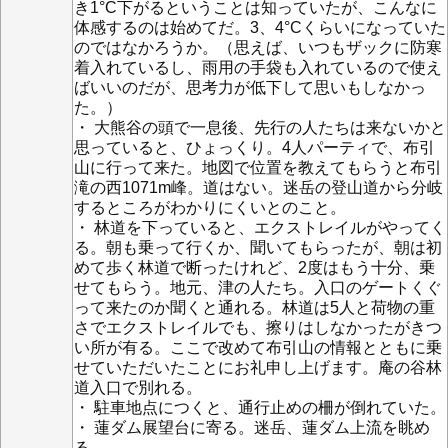
き1°C下がるということは知っていたが、こんなに
体感するのは始めてだ。3、4°Cくらいになっていた
のではなかろうか。（思えば、いつもザックに防寒
着入れているし、雨用の手袋も入れているので使え
ばいいのだが、思考力が低下して思いもしなかっ
た。）
・ 大熊谷の頭で一息後、先行の人たちは来ないかと
思っていると、ひょっくり。4人パーティで、布引
山に行って来た。地図で位置を教えてもらうと布引
滝の西1071m峰。道はない。迷岳の登山道から分岐
するところがわかりにくいとのこと。
・ 林道を下っていると、エクストレイルがやってく
る。朝も乗って行くか、聞いてもらったが、朝は初
めて歩く林道で断ったけれど、2度はもう十分、乗
せてもらう。地元、津の人たち。入口のゲートくぐ
って来たのか聞くと通れる。林道は5人と荷物の重
さでエクストレイルでも、擦りはしなかったがきつ
い所が有る。ここで改めて布引山の情報とともに乗
せていただいたことにお礼申し上げます。庵の谷林
道入口で別れる。
・ 駐車地点につくと、通行止めの柵が倒れていた。
・ 蓮ダム展望台に寄る。迷岳、蓮ダム上流を眺め
る。