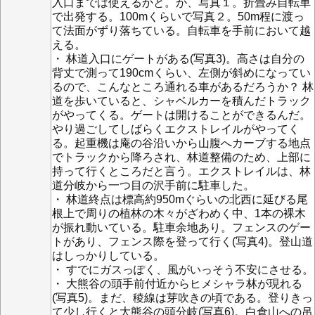
入口までは使えるかと。が、写真１。折畳み自転車
で出発する。100mくらいで写真２。50m程に渡っ
て法面がずり落ちている。自転車を手前において越
える。
・ 林道入口にゲートがある(写真3)。高さは自分の
背丈で測って190cmくらい、左側が斜めになってい
るので、こんなところ通れる車があるだろうか？ 林
道を歩いていると、シャベルカーを積んだトラック
がやってくる。ゲートは開けることができるんだ。
やり過ごしてしばらくエクストレイルがやってく
る。起重機は庵の谷沿いから山腹へカーブする地点
でトラックから降ろされ、林道整備のため、上部に
持って行くところだと言う。エクストレイルは、林
道分岐から一つ目の沢手前に駐車した。
・ 林道終点は標高約950mぐらいの北西に延びる尾
根上で周りの植林の木々がざわめく中、1本の裸木
が振れ動いている。駐車余地あり。フェンスのゲー
トがあり、フェンス際を登って行く(写真4)。登山道
はしっかりしている。
・ すでにガスっぽく、風がいっそう不安にさせる。
・ 大熊谷の頭手前付近からヒメシャラ林が現れる
(写真5)。まだ、稜線は芽吹きの頃である。登りきっ
て少し行くと大熊谷の頭分岐(写真6)。白倉山への吊