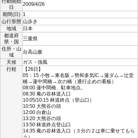
行動開始
2009/4/26
日
期間(日)
1
山行形態
山歩き
地域
日本
都道府
三重県
県・国
住所・山
台高山脈
域
天候
ガス・強風
行程
【26日】
05：15 小牧→東名阪→勢和多気IC→蓮ダム→辻堂
橋→蓮中間橋→次の橋（通行止めの看板）
08:00 蓮中間橋、駐車地点。
08:30 庵の谷林道入口
10:05/10:15 林道終点（登山口）
10:50 大熊谷の頭
12:00 白倉山
13:20 大熊谷の頭
13:50 林道終点登山口
14:35 庵の谷林道入口（３分の２は車に乗せてもら
う）