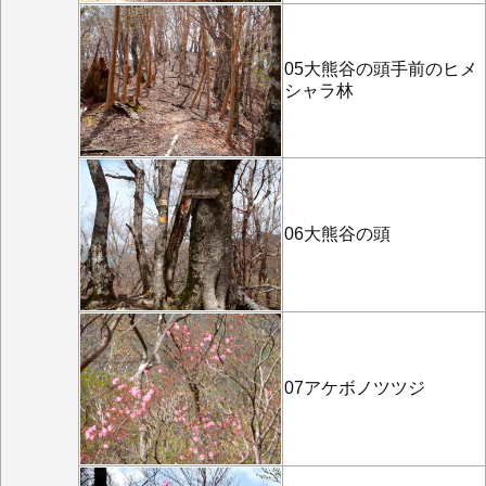
05大熊谷の頭手前のヒメ
シャラ林
06大熊谷の頭
07アケボノツツジ