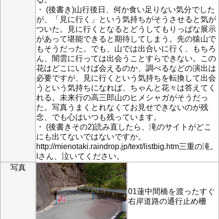
・ (後書き)山行後日、何か食い足りない気分でした
が、「見に行く」という気持ちがそうさせると気が
ついた。見に行くとなるとどうしてもりっぱな展示
があって堪能できると期待してしまう。先の猿山で
もそうだった。でも、山では出合いに行く、もちろ
ん、闇雲に行っては出会うことすらできない。この
花はどこにいけば会えるのか、調べるなどの演出は
必要ですが、見に行くという気持ちを転換して出会
うという気持ちになれば、ちゃんと花々は答えてく
れる。未来行の高三郎山のヒメシャガがそうだっ
た。写真うまくとれなくてお見せできないのが残
念、でも心はいつも残っています。
・ (後書きその2)読み直したら、滝のサイトがどこ
にも出てないではないですか。
http://mienotaki.raindrop.jp/text/listbig.htm三重の滝。
Iさん、泣いてください。
写真
01蓮中間橋を渡ったすぐ
右岸道路の通行止め柵