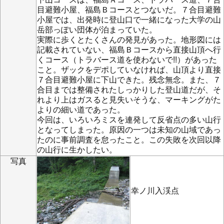
目避難小屋、福島Ｂコースとつないだ。７合目避難
小屋では、出発時に登山口で一緒になった大学の山
岳部っぽい団体が泊まっていた。
実際に歩くとたくさんの発見があった。地形図には
記載されていない、福島Ｂコースから直接山頂へ行
くコース（トラバース道を使わないで!!）があった
こと。ザックをデポしていなければ、山頂より直接
７合目避難小屋に下山できた。残念無念。また、７
合目までは整備されたしっかりした登山道だが、そ
れより上はガスると見失いそうな、マーキングがた
よりの細い道であった。
今回は、いろいろミスを連発して反省点の多い山行
となってしまった。原因の一つは未知の山域であっ
たのに事前調査を怠ったこと。この失敗を次回以降
の山行に生かしたい。
写真
幸ノ川入渓点