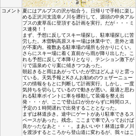
コメント
夏にはアルプスの沢が似合う。日帰りで手軽に楽し
める正沢川支流幸ノ川を遡行して、源頭の中央アル
プスの麦草岳に登頂する計画を実行。だが・・・ミ
ス連発！！
まず、予想に反してスキー場探し、駐車場探しに苦
労した。木曽駒高原スキー場は休業中で、意外と道
が不案内。複数ある駐車場の場所も分かりにくい。
さらにスキー場に着く直前から雨が降り出した。こ
れも予想に反して本降りとなり、テンション激下が
りで温泉めぐり案に傾きつつあった。
朝起きると雨はあがっていたが空はどんよりと雲っ
ている。天気予報とKさんお勧めのウェザーニュー
スの情報をもとに判断して計画実行。しかし、一度
気持ちを切らしているので動きが悪い。最適と思わ
れる駐車ポイントに車を移動して装備を整え出
発・・・が、ここで登山口が分からずに時間ロス。
予定の１時間遅れで出発することとなった。
まずは林道歩き。途中にゲートがあり駐車できるス
ペースがあった。残念。ここまで車で入っておけば
良かったなあと・・・。まあいいや！林道は幸ノ川
を渡渉するところから登山道に変わるが、我々はこ