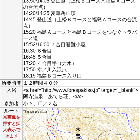
13:50/14:05 登山道（上松Ｂコースと福島Ａコース
の合流点）
14:20/14:25 麦草岳山頂
14:45 登山道（上松Ｂコースと福島Ａコースの合流
点）
15:20 福島Ａコースと福島Ｂコースをつなぐトラバ
ース道
15:52/16:00 ７合目避難小屋
16:30 ６合目
16:45 ５合目
17:20 ４合目半（力水）
17:50 幸ノ川入渓点
18:15 福島Ｂコース入り口
所要時間
１２時間４０分
入浴
<a href="http://www.forespakiso.jp" target="_blank">
阿寺温泉「あてら荘」</a>
参加者
小々、IT／２名
ルート
※画像を
押すと拡
大表示で
きます