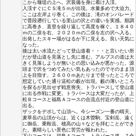
こから堰堤の上へ。沢装備を身に着け入渓。
入渓すぐにＣＳ滝５ｍが出現。水量多めで大迫力。
ここは左岸より巻く。この後は、滝のオンパレード
で普段遡行している里山の沢との違いを実感。順調
に高巻き、直登を繰り返して高度を稼ぐ。１８４０
ｍの二俣を右、２０２０ｍの二俣を左の沢へ入る。
出発したスキー場がはるか下に見える。良い天気に
なった。
後は太い水流たどって登山道着・・・と言いたい所
だが登山道を見落とし先に進む。アルプスの道は大
きく見落しようが無いとの思い込みが悪かった。源
頭まで沢をつめてみたい気もあったのでそのまま頂
上を目指す。２６００ｍあたりまで登ったところで
想定していた通り這松の藪が出現。藪の薄いところ
を探るが見出せず戦意喪失、トラバースして登山道
に出る作戦に変更。トラバースは大変だったが、上
松Ｂコースと福島Ａコースの合流点付近の登山道に
出る。
ザックをデポして山頂へ。今シーズン一番の晴天。
麦草岳の山頂からは、近くは木曽駒、宝剣岳、遠く
に御岳、乗鞍岳、穂高の山々などを拝むことができ
た。素晴らしい景色に苦労が報われた。
下山コースは、福島Ａコース、トラバース道、７合