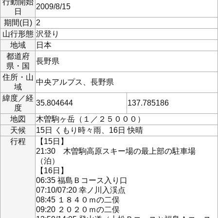
行動開始
2009/8/15
日
期間(日)
2
山行形態
沢登り
地域
日本
都道府
長野県
県・国
住所・山
中央アルプス、長野県
域
緯度／経
35.804644
137.785186
度
地図
木曽駒ヶ岳（１／２５０００）
天候
15日 くもり時々雨、16日 快晴
行程
【15日】
21:30 木曽駒高原スキー場の最上部の駐車場
（泊）
【16日】
06:35 福島Ｂコース入り口
07:10/07:20 幸ノ川入渓点
08:45 １８４０ｍの二俣
09:20 ２０２０ｍの二俣