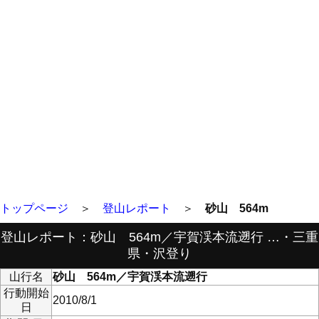
トップページ
＞
登山レポート
＞
砂山 564m
登山レポート：砂山 564m／宇賀渓本流遡行 …・三重
県・沢登り
山行名
砂山 564m／宇賀渓本流遡行
行動開始
2010/8/1
日