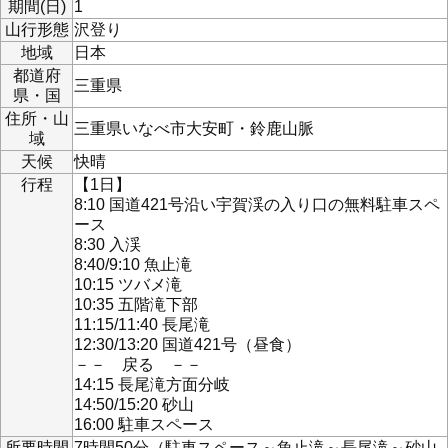
期間(日)
1
山行形態
沢登り
地域
日本
都道府
三重県
県・国
住所・山
三重県いなべ市大安町・鈴鹿山脈
域
天候
快晴
行程
【1日】
8:10 国道421号沿い宇賀渓の入り口の無料駐車スペ
ース
8:30 入渓
8:40/9:10 魚止滝
10:15 ツバメ滝
10:35 五階滝下部
11:15/11:40 長尾滝
12:30/13:20 国道421号（昼食）
－－ 戻る －－
14:15 長尾滝方面分岐
14:50/15:20 砂山
16:00 駐車スペース
所要時間
7時間50分（駐車スペース～魚止滝～長尾滝～砂山