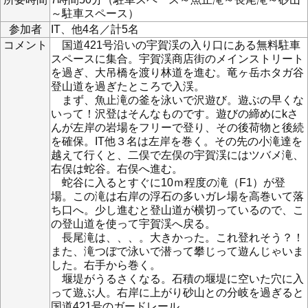
～駐車スペース）
参加者
IT、他4名／計5名
コメント
国道421号沿いの宇賀渓の入り口にある無料駐車
スペースに集合。宇賀渓商店街のメインストリート
を過ぎ、大吊橋を渡り林道を進む。竜ヶ岳ホタガ谷
登山道を過ぎたところで入渓。
まず、魚止滝の釜を泳いで沢遊び。遊ぶの早くな
いって！沢登はそんなものです。遊びの締めにkさ
んが左岸の岩場をフリーで登り、その後荷物と後続
を確保。IT他３名は左岸を巻く。その先の小滝達を
越えて行くと、二俣で左俣の宇賀渓にはツバメ滝、
右俣は蛇谷。右俣へ進む。
蛇谷に入るとすぐに10ｍ程度の滝（F1）が登
場。この滝は右岸の浮石の多いガレ場を高巻いて落
ち口へ。少し進むと登山道が横切っているので、こ
の登山道を使って宇賀渓へ戻る。
長尾滝は、、、。大きかった。これ登れそう？！
また、滝つぼで泳いで潜って攀じって遊んじゃいま
した。右手から巻く。
堰堤がうるさくなる。石積の堰堤に空いた穴に入
って遊ぶ人。右岸に上がり砂山との分岐を過ぎると
国道421号のガードレール。