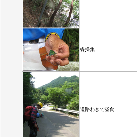
蝶採集
道路わきで昼食