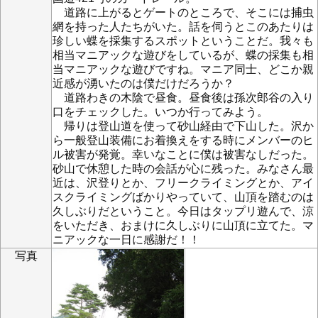
道路に上がるとゲートのところで、そこには捕虫
網を持った人たちがいた。話を伺うとこのあたりは
珍しい蝶を採集するスポットということだ。我々も
相当マニアックな遊びをしているが、蝶の採集も相
当マニアックな遊びですね。マニア同士、どこか親
近感が湧いたのは僕だけだろうか？
道路わきの木陰で昼食。昼食後は孫次郎谷の入り
口をチェックした。いつか行ってみよう。
帰りは登山道を使って砂山経由で下山した。沢か
ら一般登山装備にお着換えをする時にメンバーのヒ
ル被害が発覚。幸いなことに僕は被害なしだった。
砂山で休憩した時の会話が心に残った。みなさん最
近は、沢登りとか、フリークライミングとか、アイ
スクライミングばかりやっていて、山頂を踏むのは
久しぶりだということ。今日はタップリ遊んで、涼
をいただき、おまけに久しぶりに山頂に立てた。マ
ニアックな一日に感謝だ！！
写真