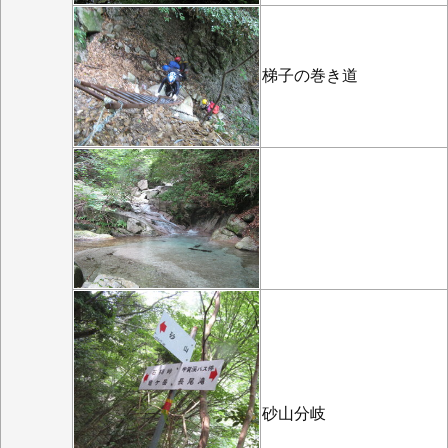
梯子の巻き道
砂山分岐