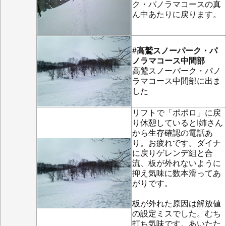
ク・パノラマコースの真
ん中あたりに戻ります。
#高鷲スノーパーク・パ
ノラマコース中間部
高鷲スノーパーク・パノ
ラマコース中間部に出ま
した
リフトで「ポポロ」に戻
り休憩しているとI姉さん
から生存確認の電話あ
り。お疲れです。ダイナ
に戻りゲレンデ組と合
流、板が外れないように
抑え気味に数本滑ってあ
がりです。
板が外れた原因は解放値
の設定ミスでした。むち
打ち気味です。あいたた