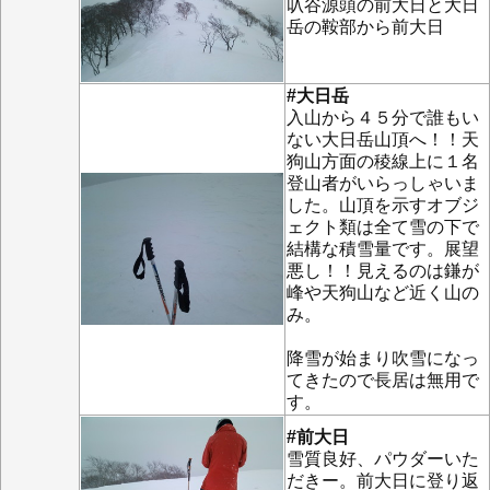
叺谷源頭の前大日と大日
岳の鞍部から前大日
#大日岳
入山から４５分で誰もい
ない大日岳山頂へ！！天
狗山方面の稜線上に１名
登山者がいらっしゃいま
した。山頂を示すオブジ
ェクト類は全て雪の下で
結構な積雪量です。展望
悪し！！見えるのは鎌が
峰や天狗山など近く山の
み。
降雪が始まり吹雪になっ
てきたので長居は無用で
す。
#前大日
雪質良好、パウダーいた
だきー。前大日に登り返