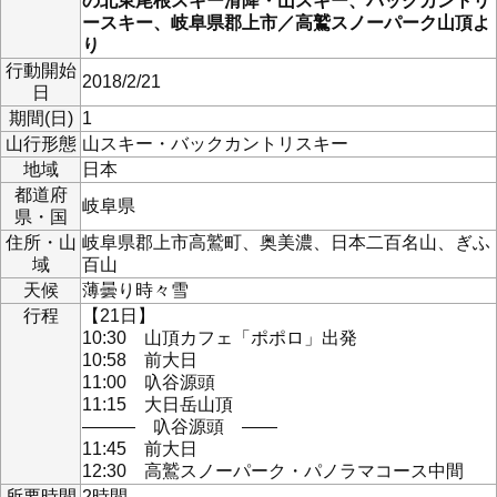
の北東尾根スキー滑降・山スキー、バックカントリ
ースキー、岐阜県郡上市／高鷲スノーパーク山頂よ
り
行動開始
2018/2/21
日
期間(日)
1
山行形態
山スキー・バックカントリスキー
地域
日本
都道府
岐阜県
県・国
住所・山
岐阜県郡上市高鷲町、奥美濃、日本二百名山、ぎふ
域
百山
天候
薄曇り時々雪
行程
【21日】
10:30 山頂カフェ「ポポロ」出発
10:58 前大日
11:00 叺谷源頭
11:15 大日岳山頂
――― 叺谷源頭 ――
11:45 前大日
12:30 高鷲スノーパーク・パノラマコース中間
所要時間
2時間