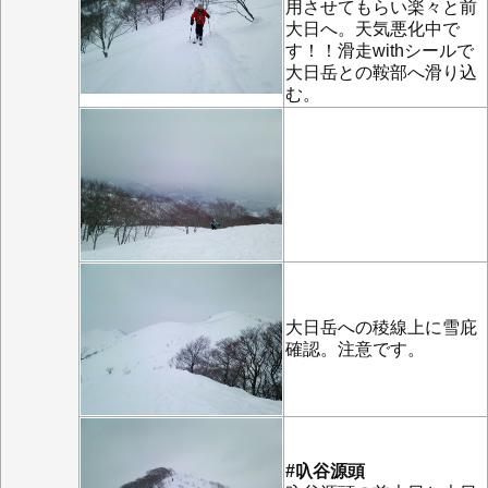
用させてもらい楽々と前
大日へ。天気悪化中で
す！！滑走withシールで
大日岳との鞍部へ滑り込
む。
大日岳への稜線上に雪庇
確認。注意です。
#叺谷源頭