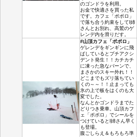
のゴンドラを利用。
お金で快適さを買った私
です。カフェ「ポポロ」
で落ち合う約束をしてI姉
さんとお別れ、高鷲のゲ
レンデ内を滑りだす。
#山頂カフェ「ポポロ」
ゲレンデをギンギンに飛
ばしているとプチアクシ
デント発生！！カチカチ
に凍った急なバーンで、
まさかのスキー外れ！！
どこまでもズリ落ちてい
くの～～！！止まっても
氷の上で板をはくのも大
変でした。
なんとかゴンドラまでた
どりつき乗車。山頂カフ
ェ「ポポロ」でシールを
つけているとI姉さん早く
も登場。
腹ごしらえ＆もろもろ準