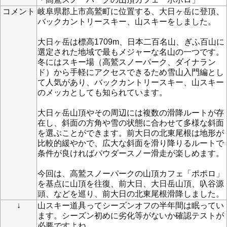
コメント
岐阜県郡上市高鷲町に位置する、大日ヶ岳に登頂、
バックカントリースキー、山スキーをしました。
大日ヶ岳は標高1709m、日本二百名山、ぎふ百山に
選定された地域で最もメジャーな名山の一つです。
冬にはスキー場（高鷲スノーパーク、ダイナラン
ド）から手軽にアクセスできるため雪山入門編とし
て人気があり、バックカントリースキー、山スキー
のメッカとしても知られています。
大日ヶ岳山頂やその周辺には複数の滑降ルートが存
在し、斜面の方角や雪の状態に合わせて多様な斜面
を選ぶことができます。前大日の北東尾根は地形が
比較的緩やかで、広大な斜面を滑り降りるルートで
条件が良ければパウダースノー滑走が楽しめます。
今回は、高鷲スノーパークの山頂カフェ「ポポロ」
を基点に山頂を往復、前大日、大日岳山頂、叺谷源
頭、などを巡り、前大日の北東尾根滑降しました。
↓
山スキー道具ってシーズンオフの半年間は眠ってい
ます。シーズン初めに劣化等がないか確認テストが
必要ですよね。