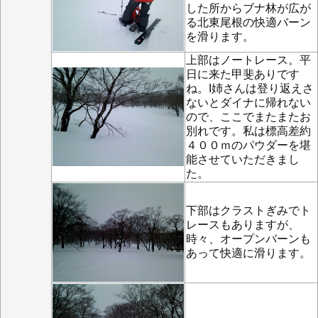
した所からブナ林が広が
る北東尾根の快適バーン
を滑ります。
上部はノートレース。平
日に来た甲斐ありです
ね。I姉さんは登り返えさ
ないとダイナに帰れない
ので、ここでまたまたお
別れです。私は標高差約
４００ｍのパウダーを堪
能させていただきまし
た。
下部はクラストぎみでト
レースもありますが、
時々、オープンバーンも
あって快適に滑ります。