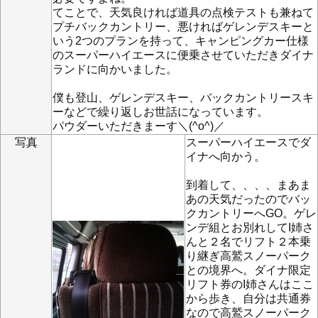
てことで、天気良ければ道具の点検テストも兼ねて
プチバックカントリー、悪ければゲレンデスキーと
いう2つのプランを持って、キャンピングカー仕様
のスーパーハイエースに便乗させていただきダイナ
ランドに向かいました。
僕も登山、ゲレンデスキー、バックカントリースキ
ーなどで繰り返しお世話になっています。
パウダーいただきまーす＼(^o^)／
写真
スーパーハイエースでダ
イナへ向かう。
到着して、、、、まあま
あの天気だったのでバッ
クカントリーへGO。ゲレ
ンデ組とお別れしてI姉さ
んと２名でリフト２本乗
り継ぎ高鷲スノーパーク
との境界へ。ダイナ限定
リフト券のI姉さんはここ
から歩き、自分は共通券
なので高鷲スノーパーク