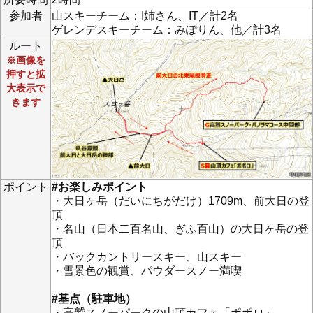
参加者
山スキーチーム：I姉さん、IT／計2名
ゲレンデスキーチーム：みぽりん、他／計3名
ルート
※画像を
押すと拡
大表示で
きます
ポイント
#お楽しみポイント
・大日ヶ岳（だいにちがだけ）1709m、前大日の登
頂
・名山（日本二百名山、ぎふ百山）の大日ヶ岳の登
頂
・バックカントリースキー、山スキー
・雪景色の観賞、パウダースノー満喫
#基点（駐車地）
・高鷲スノーパークの山頂カフェ「ポポロ」