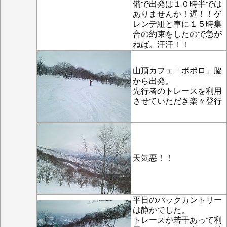
備で出発は１０時半では
ありませんか！遅！！ゲ
レンデ組と車に１５時集
合の約束をしたので急が
ねば。汗汗！！
山頂カフェ「ポポロ」脇
から出発。
先行者のトレースを利用
させていただき楽々登行
天気悪！！
平日のバックカントリー
は静かでした。
トレースが若干あって利