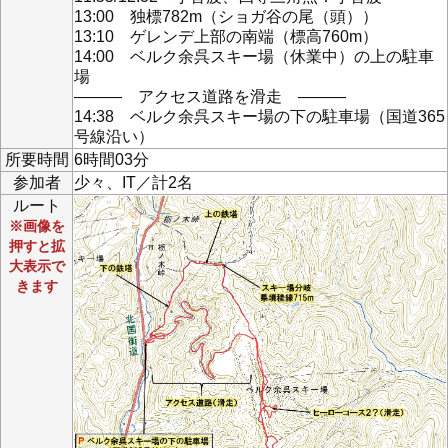
13:00 独標782m（ショガ谷の尾（頭））
13:10 ゲレンデ上部の南端（標高760m）
14:00 ベルク余呉スキー場（休業中）の上の駐車
場
――― アクセス道路を滑走 ―――
14:38 ベルク余呉スキー場の下の駐車場（国道365
号線沿い）
所要時間
6時間03分
参加者
少々、IT／計2名
ルート
※画像を
押すと拡
大表示で
きます