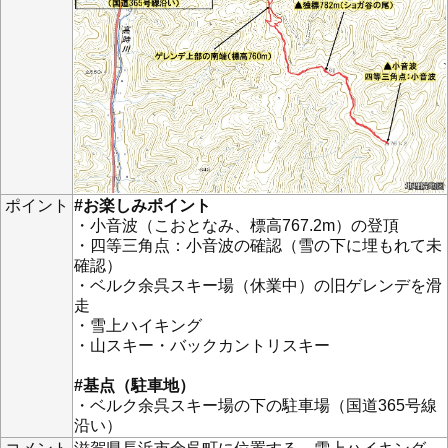
ポイント
#お楽しみポイント
・小音波（こおとなみ、標高767.2m）の登頂
・四等三角点：小音波の確認（雪の下に埋もれて未
確認）
・ベルク余呉スキー場（休業中）の旧ゲレンデを滑
走
・雪上ハイキング
・山スキー・バックカントリスキー
#基点（駐車地）
・ベルク余呉スキー場の下の駐車場（国道365号線
沿い）