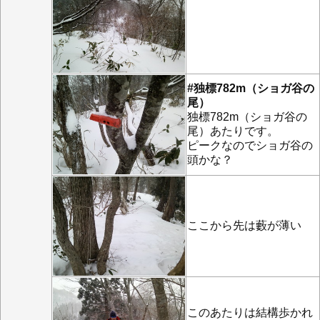
#独標782m（ショガ谷の
尾）
独標782m（ショガ谷の
尾）あたりです。
ピークなのでショガ谷の
頭かな？
ここから先は藪が薄い
このあたりは結構歩かれ