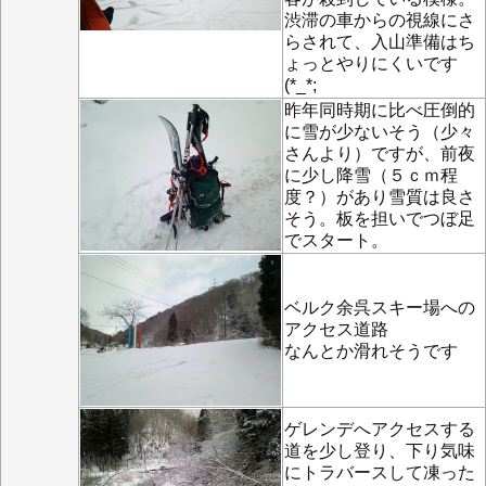
渋滞の車からの視線にさ
らされて、入山準備はち
ょっとやりにくいです
(*_*;
昨年同時期に比べ圧倒的
に雪が少ないそう（少々
さんより）ですが、前夜
に少し降雪（５ｃｍ程
度？）があり雪質は良さ
そう。板を担いでつぼ足
でスタート。
ベルク余呉スキー場への
アクセス道路
なんとか滑れそうです
ゲレンデへアクセスする
道を少し登り、下り気味
にトラバースして凍った