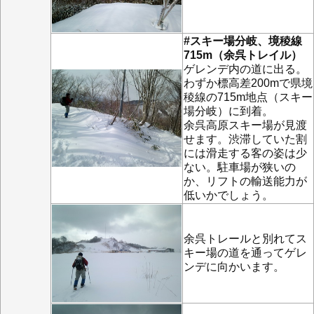
#スキー場分岐、境稜線
715m（余呉トレイル）
ゲレンデ内の道に出る。
わずか標高差200mで県境
稜線の715m地点（スキー
場分岐）に到着。
余呉高原スキー場が見渡
せます。渋滞していた割
には滑走する客の姿は少
ない。駐車場が狭いの
か、リフトの輸送能力が
低いかでしょう。
余呉トレールと別れてス
キー場の道を通ってゲレ
ンデに向かいます。