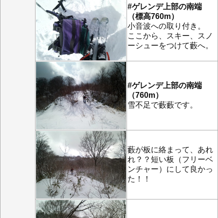
#ゲレンデ上部の南端
（標高760m）
小音波への取り付き。
ここから、スキー、スノ
ーシューをつけて藪へ。
#ゲレンデ上部の南端
（760m）
雪不足で藪藪です。
藪が板に絡まって、あれ
れ？？短い板（フリーベ
ンチャー）にして良かっ
た！！