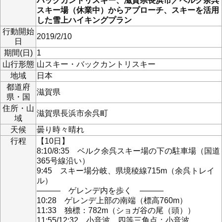
バックカントリスキー、滋賀県長浜市／ベルク余呉
スキー場（休業中）からアプローチ、スキーを活用
した雪上ハイキングプラン
行動開始
2019/2/10
日
期間(日)
1
山行形態
山スキー・バックカントリスキー
地域
日本
都道府
滋賀県
県・国
住所・山
滋賀県長浜市余呉町
域
天候
曇り時々晴れ
行程
【10日】
8:10/8:35 ベルク余呉スキー場の下の駐車場（国道
365号線沿い）
9:45 スキー場分岐、県境稜線715m（余呉トレイ
ル）
――― ゲレンデ内を歩く ―――
10:28 ゲレンデ上部の南端（標高760m）
11:33 独標：782m（ショガ谷の尾（頭））
11:55/12:32 小音波、四等三角点：小音波