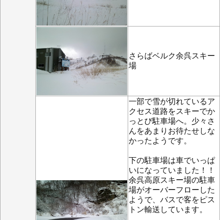
さらばベルク余呉スキー
場
一部で雪が切れているア
クセス道路をスキーでか
っとび駐車場へ。少々さ
んをあまりお待たせしな
かったようです。
下の駐車場は車でいっぱ
いになっていました！！
余呉高原スキー場の駐車
場がオーバーフローした
ようで、バスで客をピス
トン輸送しています。