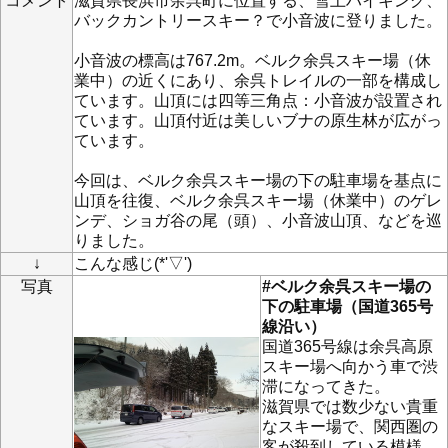
コメント
滋賀県長浜市余呉町に位置する、雪上ハイキング、
バックカントリースキー？で小音波に登りました。
小音波の標高は767.2m。ベルク余呉スキー場（休
業中）の近くにあり、余呉トレイルの一部を構成し
ています。山頂には四等三角点：小音波が設置され
ています。山頂付近は美しいブナの原生林が広がっ
ています。
今回は、ベルク余呉スキー場の下の駐車場を基点に
山頂を往復、ベルク余呉スキー場（休業中）のゲレ
ンデ、ショガ谷の尾（頭）、小音波山頂、などを巡
りました。
↓
こんな感じ(*'▽')
写真
#ベルク余呉スキー場の
下の駐車場（国道365号
線沿い）
国道365号線は余呉高原
スキー場へ向かう車で渋
滞になってきた。
滋賀県では数少ない貴重
なスキー場で、関西圏の
客が殺到している模様。