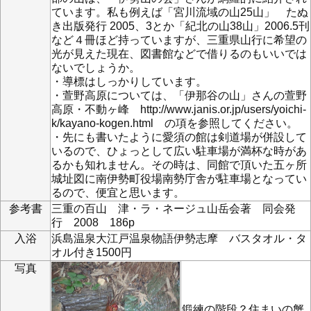
ています。私も例えば「宮川流域の山25山」 たぬ
き出版発行 2005、3とか「紀北の山38山」2006.5刊
など４冊ほど持っていますが、三重県山行に希望の
光が見えた現在、図書館などで借りるのもいいでは
ないでしょうか。
・導標はしっかりしています。
・萱野高原については、「伊那谷の山」さんの萱野
高原・不動ヶ峰 http://www.janis.or.jp/users/yoichi-
k/kayano-kogen.html の項を参照してください。
・先にも書いたように愛須の館は剣道場が併設して
いるので、ひょっとして広い駐車場が満杯な時があ
るかも知れません。その時は、同館で頂いた五ヶ所
城址図に南伊勢町役場南勢庁舎が駐車場となってい
るので、便宜と思います。
参考書
三重の百山 津・ラ・ネージュ山岳会著 同会発
行 2008 186p
入浴
浜島温泉大江戸温泉物語伊勢志摩 バスタオル・タ
オル付き1500円
写真
鍛練の階段？住まいの蟹