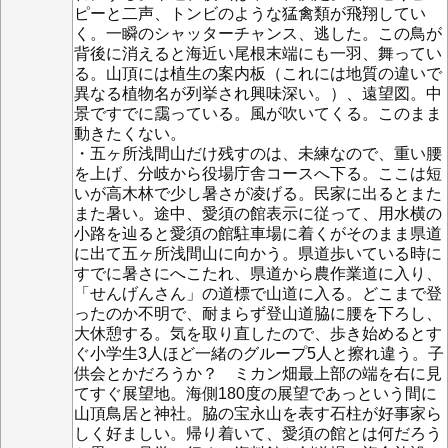
ピーと二声、トンビのような猛禽類が飛翔してい
く。一瞬のシャッターチャンス、逃した。この鳥が
背後に消えると海近い尾根末端にも一羽、舞ってい
る。山頂には植生の案内板（これには地質の違いで
異なる植物名が列挙され興味深い。）、遠望図。中
景ですでに靄っている。風が吹いてくる。このまま
動きたくない。
・五ヶ所浅間山だけ残すのは、未練なので、重い腰
を上げ、分岐から役場庁舎コースへ下る。ここは短
いが高木林で少し暑さが凌げる。民家に出るとまた
また暑い。途中、愛須の館表示に従って、用水横の
小路を辿ると愛須の館駐車場に着くがそのまま県道
に出て五ヶ所浅間山に向かう。県道歩いている時に
すでに暑さにへこたれ、県道から農作業道に入り、
「せんげんさん」の道標で山道に入る。どこまで登
ったのか不明で、耐まらず登山道脇に腰を下ろし、
大休憩する。気を取り直したので、歩き始めるとす
ぐ小学生3人ほど一緒のグループ5人と擦れ違う。子
供会とかだろうか？ ミカン畑最上部の端を右に見
てすぐ展望地。海側180度の展望であっという間に
山頂鳥居と神社。脇の宝永山を表す石柱が好事家ら
しく好ましい。帰り着いて、愛須の館とは何だろう