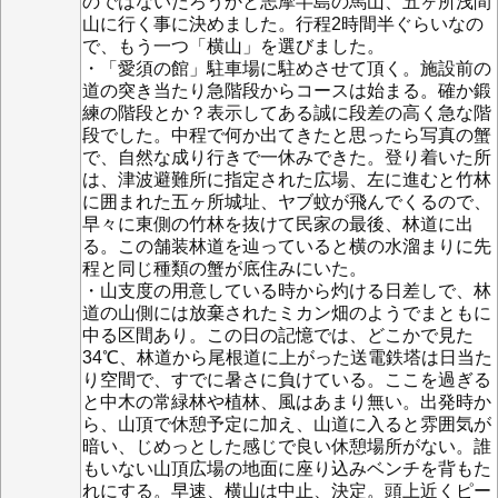
のではないだろうかと志摩半島の馬山、五ヶ所浅間
山に行く事に決めました。行程2時間半ぐらいなの
で、もう一つ「横山」を選びました。
・「愛須の館」駐車場に駐めさせて頂く。施設前の
道の突き当たり急階段からコースは始まる。確か鍛
練の階段とか？表示してある誠に段差の高く急な階
段でした。中程で何か出てきたと思ったら写真の蟹
で、自然な成り行きで一休みできた。登り着いた所
は、津波避難所に指定された広場、左に進むと竹林
に囲まれた五ヶ所城址、ヤブ蚊が飛んでくるので、
早々に東側の竹林を抜けて民家の最後、林道に出
る。この舗装林道を辿っていると横の水溜まりに先
程と同じ種類の蟹が底住みにいた。
・山支度の用意している時から灼ける日差しで、林
道の山側には放棄されたミカン畑のようでまともに
中る区間あり。この日の記憶では、どこかで見た
34℃、林道から尾根道に上がった送電鉄塔は日当た
り空間で、すでに暑さに負けている。ここを過ぎる
と中木の常緑林や植林、風はあまり無い。出発時か
ら、山頂で休憩予定に加え、山道に入ると雰囲気が
暗い、じめっとした感じで良い休憩場所がない。誰
もいない山頂広場の地面に座り込みベンチを背もた
れにする。早速、横山は中止、決定。頭上近くピー