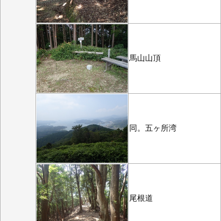
馬山山頂
同。五ヶ所湾
尾根道