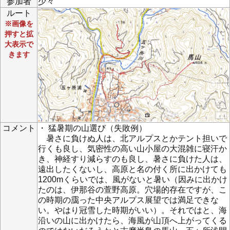
参加者
少々
ルート
※画像を
押すと拡
大表示で
きます
コメント
・ 猛暑期の山選び（失敗例）
暑さに負けぬ人は、北アルプスとかテント担いで
行くも良し、気密性の高い山小屋の大混雑に寝汗か
き、神経すり減らすのも良し、暑さに負けた人は、
遠出したくないし、高原と名の付く所に出かけても
1200mくらいでは、風がないと暑い（因みに出かけ
たのは、伊那谷の萱野高原。穴場的存在ですが、こ
の時期の靄った中央アルプス展望では満足できな
い。やはり冠雪した時期がいい）。それではと、海
沿いの山に出かけたら、海風が山頂へ上がってくる