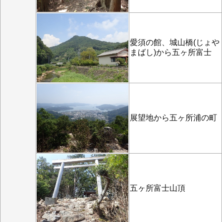
愛須の館、城山橋(じょや
まばし)から五ヶ所富士
展望地から五ヶ所浦の町
五ヶ所富士山頂