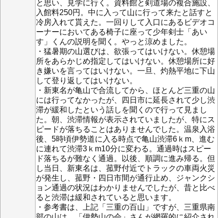
と思い、見学に行く。資料館と剣道場の複合施設、
入館料250円。中に入って山に行って来たと話すと
冷房入れて貰えた。一回りして入口にあるビデオコ
ーナーにおいてある椅子に座って少年剣士「あい
す」くんの説明を聞く。やっと涼めました。
・猛暑期の山選びは、欲張ってはいけない。休憩場
所をあらかじめ指定してはいけない。休憩場所に好
き嫌いを言ってはいけない。一旦、灼熱平地に下山
して登り返してはいけない。
・新東名が亀山で合流してから、ほとんど三重の山
には行ってなかったが、四日市に延長されて少し渋
滞が緩和したという話しを聞くので行って見まし
た。朝、渋滞情報が表示されていましたが、特にス
ピードが落ちることはありませんでした。温泉入浴
後、5時頃伊勢道に入る時点で亀山渋滞6ｋm、進む
に連れて渋滞3ｋm10分に変わる。通過時はスピー
ド落ちるが難なく通過。以後、順調に進み帰る。但
し当日、新東名は、菰野付近でトラックの車両火災
が発生し、菰野・四日市間が通行止め、ジャンクシ
ョン通過の状況はわかりませんでしたが、昔と比べ
ると渋滞は緩和されていると思います。
・参考書は、上記「三重の百山」ですが、三重県南
部の山は、「伊勢山の会」さんが網羅的に紹介され