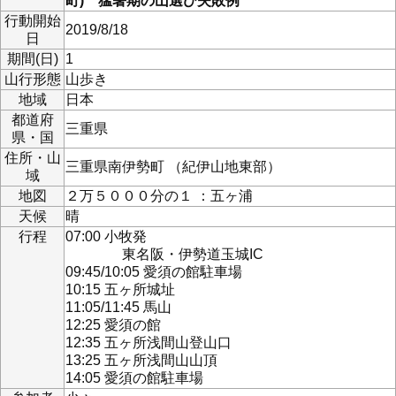
町) 猛暑期の山選び失敗例
行動開始
2019/8/18
日
期間(日)
1
山行形態
山歩き
地域
日本
都道府
三重県
県・国
住所・山
三重県南伊勢町 （紀伊山地東部）
域
地図
２万５０００分の１ ：五ヶ浦
天候
晴
行程
07:00 小牧発
東名阪・伊勢道玉城IC
09:45/10:05 愛須の館駐車場
10:15 五ヶ所城址
11:05/11:45 馬山
12:25 愛須の館
12:35 五ヶ所浅間山登山口
13:25 五ヶ所浅間山山頂
14:05 愛須の館駐車場