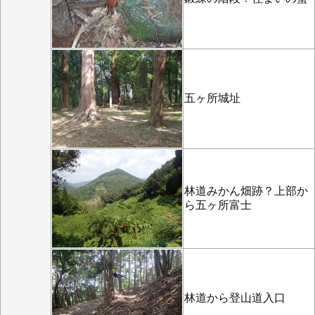
五ヶ所城址
林道みかん畑跡？上部か
ら五ヶ所富士
林道から登山道入口