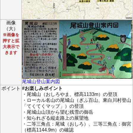
画像
（大）
※画像を
押すと拡
大表示で
きます
尾城山登山案内図
ポイント
#お楽しみポイント
・尾城山（おしろやま、標高1133m）の登頂
・ローカル名山の尾城山（ぎふ百山、東白川村登山
「てくてくマップ」）の登頂
・尾城山山頂から望む残雪の御岳
・知られざる縦走路上の展望地
・二等三角点：尾城（おしろ）、三等三角点：御宮
（標高1144.9m）の確認