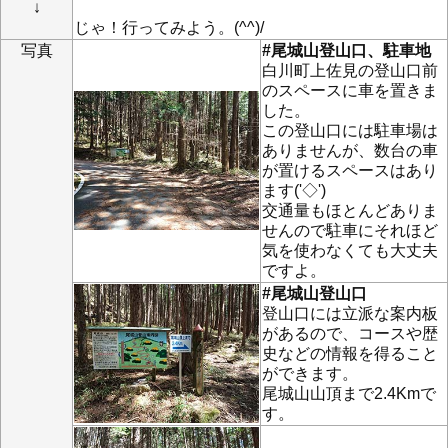
↓
じゃ！行ってみよう。(^^)/
写真
#尾城山登山口、駐車地
白川町上佐見の登山口前
のスペースに車を置きま
した。
この登山口には駐車場は
ありませんが、数台の車
が置けるスペースはあり
ます('◇')ゞ
交通量もほとんどありま
せんので駐車にそれほど
気を使わなくても大丈夫
ですよ。
#尾城山登山口
登山口には立派な案内板
があるので、コースや歴
史などの情報を得ること
ができます。
尾城山山頂まで2.4Kmで
す。