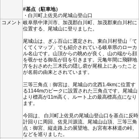
#基点（駐車地）
・白川町上佐見の尾城山登山口
コメント
岐阜県中津川市、加茂郡白川町、加茂郡東白川村に
位置する、尾城山に登りました。
尾城山は、ぎふ百山に選定され、東白川村登山「て
くてくマップ」でも紹介されている岐阜県のローカ
ル名山です。山頂からの眺めが良く、山の端から顔
を覗かせる御岳が目を引きます。元亀年間に飛騨地
方をおさめた三木氏の隠し砦が尾根上にあったこと
が名前の由来とされています。
三等三角点：御宮は、尾城山の北西1.4kmに位置す
る1144mのピークに設置された三角点です。尾城山
より標高が11m高く、ルート上の最高標高点になり
ます。
今回は、 白川町上佐見の尾城山登山口を基点に反時
計回りに周回、佐見川源流、尾城山山頂、三等三角
点：御宮、縦走路上の展望地、お宮有本林道の峠、
などを巡りました。