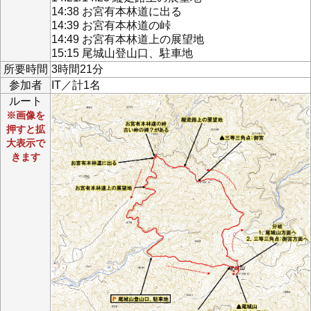
14:38 お宮有本林道に出る
14:39 お宮有本林道の峠
14:49 お宮有本林道上の展望地
15:15 尾城山登山口、駐車地
所要時間
3時間21分
参加者
IT／計1名
ルート
※画像を
押すと拡
大表示で
きます