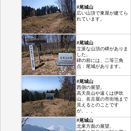
#尾城山
広い山頂で東屋が建てら
れています。
#尾城山
立派な山頂の碑がありま
した。
碑の前には、二等三角
点：尾城があります。
#尾城山
西側の展望。
高天良山や遠くは伊吹
山、名古屋の市街地まで
見えるとのことです
が、、、
#尾城山
北東方面の展望。