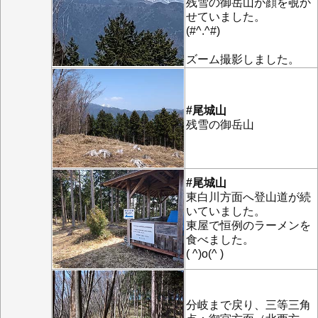
残雪の御岳山が顔を覗か
せていました。
(#^.^#)
ズーム撮影しました。
#尾城山
残雪の御岳山
#尾城山
東白川方面へ登山道が続
いていました。
東屋で恒例のラーメンを
食べました。
( ^)o(^ )
分岐まで戻り、三等三角