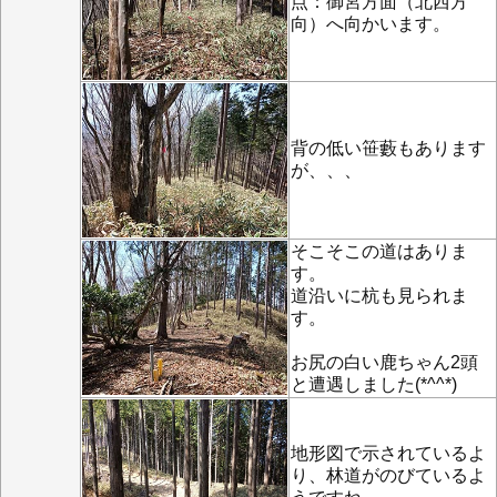
点：御宮方面（北西方
向）へ向かいます。
背の低い笹藪もあります
が、、、
そこそこの道はありま
す。
道沿いに杭も見られま
す。
お尻の白い鹿ちゃん2頭
と遭遇しました(*^^*)
地形図で示されているよ
り、林道がのびているよ