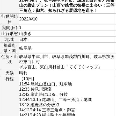
1144.9m）、岐阜県中津川市、加茂郡白川町／尾城
山の縦走プラン！山頂で残雪の御岳に出会い！三等
三角点：御宮、知られざる展望地を巡る！
行動開始
2022/4/10
日
期間(日)
1
山行形態
山歩き
地域
日本
都道府
岐阜県
県・国
住所・山
岐阜県中津川市、岐阜県加茂郡白川町、岐阜県加茂
域
郡東白川村
ぎふ百山、東白川村登山「てくてくマップ」
天候
晴れ
行程
【10日】
11:54 尾城山登山口、駐車地
12:33 佐見川源流
12:42 縦走路に出る、分岐
12:44/13:15 尾城山、二等三角点：尾城
13:18 縦走路の分岐点
14:12/14:14 三等三角点：御宮
14:21/14:23 縦走路上の展望地