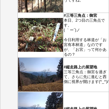
うですね。
#三等三角点：御宮
本日、2つ目の三角点で
す。
( ｀ー´)ノ
今日利用する林道が「お
宮有本林道」なのです
が、「お宮」って何かあ
るの？
#縦走路上の展望地
三等三角点：御宮を過ぎ
て、さらに先に進むと西
側に視界が開けます(^_^)/
#縦走路上の展望地