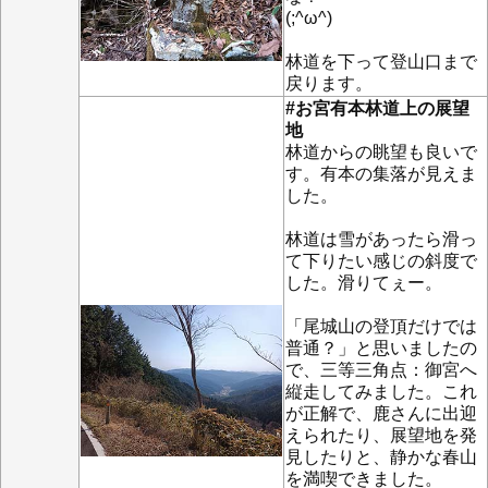
(;^ω^)
林道を下って登山口まで
戻ります。
#お宮有本林道上の展望
地
林道からの眺望も良いで
す。有本の集落が見えま
した。
林道は雪があったら滑っ
て下りたい感じの斜度で
した。滑りてぇー。
「尾城山の登頂だけでは
普通？」と思いましたの
で、三等三角点：御宮へ
縦走してみました。これ
が正解で、鹿さんに出迎
えられたり、展望地を発
見したりと、静かな春山
を満喫できました。