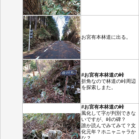
お宮有本林道に出る。
#お宮有本林道の峠
折角なので林道の峠周辺
を探索しまた。
#お宮有本林道の峠
風化して字が判別できな
いですが、峠の碑？
誰か読んでみてみて？文
化元年？ホニャニャラか
な？