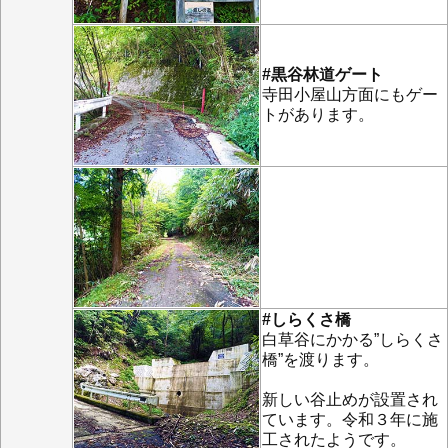
#黒谷林道ゲート
寺田小屋山方面にもゲー
トがあります。
#しらくさ橋
白草谷にかかる”しらくさ
橋”を渡ります。
新しい谷止めが設置され
ています。令和３年に施
工されたようです。