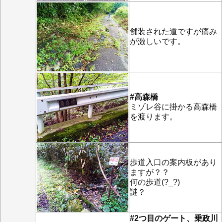
舗装された道ですが痛み
が激しいです。
#高森橋
ミゾレ谷に掛かる高森橋
を渡ります。
歩道入口の案内板があり
ますが？？
何の歩道(?_?)
謎？
#2つ目のゲート、乗政川