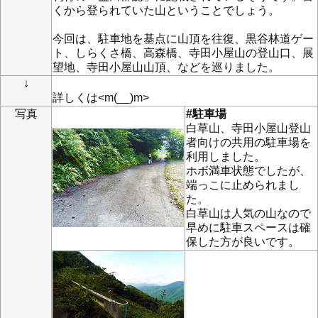
くから登られていた山ということでしょう。
今回は、駐車地を基点に山頂を往復、黒谷林道ゲー
ト、しらくさ橋、高森橋、寺田小屋山の登山口、展
望地、寺田小屋山山頂、などを巡りました。
↓
詳しくは<m(__)m>
写真
#駐車場
白草山、寺田小屋山登山
者向けの共用の駐車場を
利用しました。
ホボ満車状態でしたが、
端っこに止められまし
た。
白草山は人気の山なので
早めに駐車スペースは確
保した方が良いです。