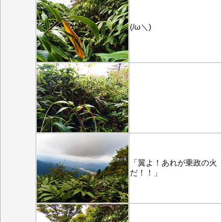
(/ω＼)
「翼よ！あれが乗政の火
だ！！」