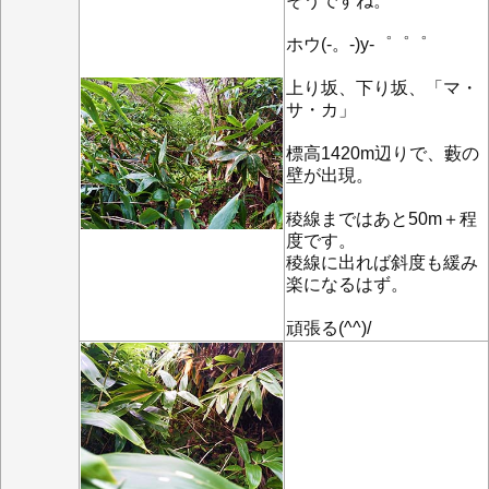
そうですね。
ホウ(-。-)y-゜゜゜
上り坂、下り坂、「マ・
サ・カ」
標高1420m辺りで、藪の
壁が出現。
稜線まではあと50m＋程
度です。
稜線に出れば斜度も緩み
楽になるはず。
頑張る(^^)/