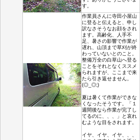
す。
作業員さんに寺田小屋山
に登ると伝えると、申し
訳なさそうなお顔をされ
ます。高齢化、人手不
足、暑さの影響で作業が
遅れ、山頂まで草刈が終
わっていないとのこと。
整備万全の白草山へ登る
ことをそれとなくススメ
られますが、ここまで来
たら引き返せません。
(◎_◎;)
夏は暑くて作業ができな
くなったそうです。「１
週間後なら作業が完了し
てるのに、、、」と哀れ
むような目をされます。
イヤ、イヤ、イヤ、、、