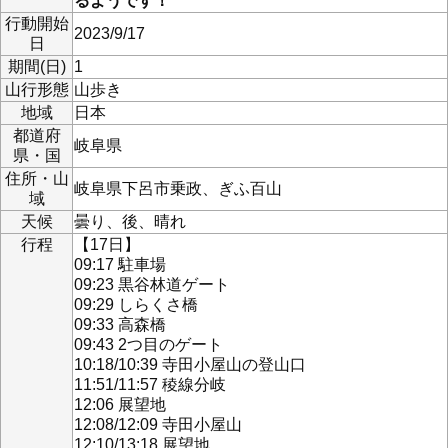
るようです！
行動開始
2023/9/17
日
期間(日)
1
山行形態
山歩き
地域
日本
都道府
岐阜県
県・国
住所・山
岐阜県下呂市乗政、ぎふ百山
域
天候
曇り、後、晴れ
行程
【17日】
09:17 駐車場
09:23 黒谷林道ゲート
09:29 しらくさ橋
09:33 高森橋
09:43 2つ目のゲート
10:18/10:39 寺田小屋山の登山口
11:51/11:57 稜線分岐
12:06 展望地
12:08/12:09 寺田小屋山
12:10/13:18 展望地