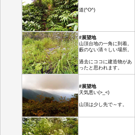
道(^O^)
#展望地
山頂台地の一角に到着。
藪のない清々しい場所。
過去にココに建造物があ
ったと思われます。
#展望地
天気悪い(>_<)
山頂は少し先で～す。