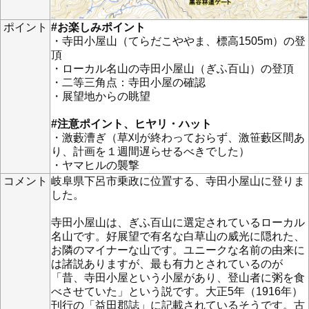
ポイント
#お楽しみポイント
・寺田小屋山（てらだこややま、標高1505m）の登
頂
・ローカル名山の寺田小屋山（ぎふ百山）の登頂
・二等三角点：寺田小屋の確認
・展望地からの眺望
#注意ポイント、ヒヤリ・ハット
・激藪漕ぎ（草刈が終わっておらず、激笹藪区間あ
り、計画を１週間遅らせるべきでした）
・ヤマヒルの襲撃
コメント
岐阜県下呂市乗政に位置する、寺田小屋山に登りま
した。
寺田小屋山は、ぎふ百山に選定されているローカル
名山です。好展望で有名な白草山の威光に隠れた、
お隣のマイナーな山です。ユニークな名前の由来に
は諸説ありますが、最も有力とされているのが
「昔、寺田小屋という小屋があり、登山者に粥を食
べさせていた」という説です。大正5年（1916年）
刊行の「益田郡誌」に記載されているそうです。古