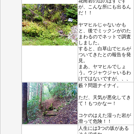
花崗岩の山のはずです
が、こんな所にも出るん
だ！！
ヤマヒルじゃないかも
と、後でミックンがのた
まわるのでネットで調査
しました。
すると、白草山でヒルが
ついてきたとの報告を発
見。
まあ、ヤマヒルでしょ
う。ウジャウジャいるわ
けではないですが、、、
藪？問題ナイナイ。
ただ、天気が悪化してき
て！もつかなー！
コケのはえた湿った岩が
滑って危険！！
人生には3つの坂がある