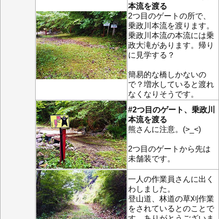
本流を渡る
2つ目のゲートの所で、
乗政川本流を渡ります。
乗政川本流の本流には乗
政大滝があります。帰り
に見学する？
簡易的な橋しかないの
で？増水していると渡れ
なくなりそうです。
#2つ目のゲート、乗政川
本流を渡る
熊さんに注意。(>_<)
2つ目のゲートから先は
未舗装です。
一人の作業員さんに出く
わしました。
登山道、林道の草刈作業
をされているとのことで
す。ありがとうございま