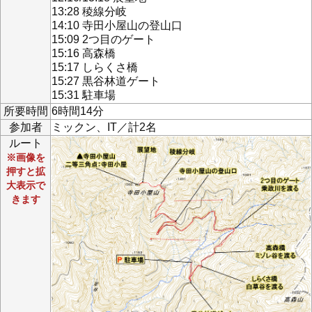
13:28 稜線分岐
14:10 寺田小屋山の登山口
15:09 2つ目のゲート
15:16 高森橋
15:17 しらくさ橋
15:27 黒谷林道ゲート
15:31 駐車場
所要時間
6時間14分
参加者
ミックン、IT／計2名
ルート
※画像を
押すと拡
大表示で
きます