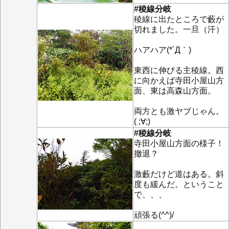
#稜線分岐
稜線に出たところで藪が
切れました。一旦（汗）
ハアハア(*´Д｀)
東西に伸びる主稜線。西
に向かえば寺田小屋山方
面、東は高森山方面。
両方とも激ヤブじゃん。
( ;∀;)
#稜線分岐
寺田小屋山方面の様子！
撤退？
激藪だけど道はある。斜
度も緩んだ。ということ
で、、、
頑張る(^^)/