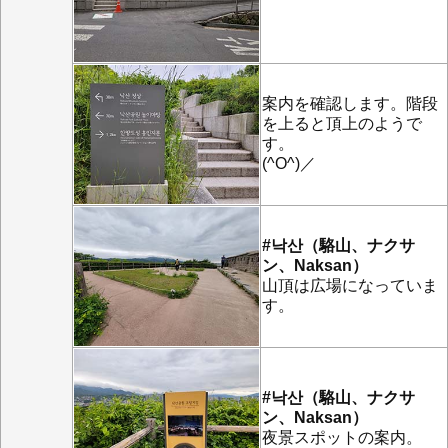
案内を確認します。階段
を上ると頂上のようで
す。
(^O^)／
#낙산（駱山、ナクサ
ン、Naksan）
山頂は広場になっていま
す。
#낙산（駱山、ナクサ
ン、Naksan）
夜景スポットの案内。