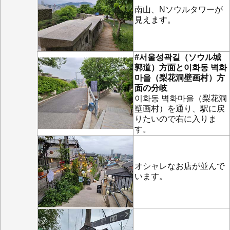
南山、Nソウルタワーが
見えます。
#서울성곽길（ソウル城
郭道）方面と이화동 벽화
마을（梨花洞壁画村）方
面の分岐
이화동 벽화마을（梨花洞
壁画村）を通り、駅に戻
りたいので右に入りま
す。
オシャレなお店が並んで
います。