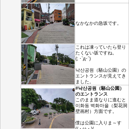
なかなかの急坂です。
これは凍っていたら登り
たくない坂ですね。
(; ･`д･´)
낙산공원（駱山公園）の
エントランスが見えてき
ました。
#낙산공원（駱山公園）
のエントランス
このまま道なりに進むと
이화동 벽화마을（梨花洞
壁画村）方面です。
僕は公園に入りま～す
(/・ω・)/