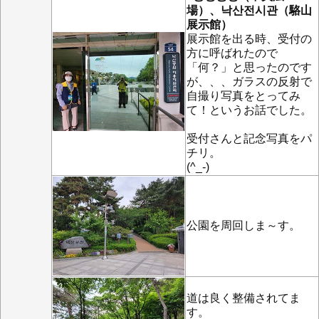
場）、낙산전시관（駱山
展示館）
展示館を出る時、受付の
方に呼ばれたので
「何？」と思ったのです
が、、、ガラスの反射で
自撮り写真をとってみ
て！というお話でした。
受付さんと記念写真をパ
チリ。
(^_-)
公園を周回しま～す。
道は良く整備されてま
す。