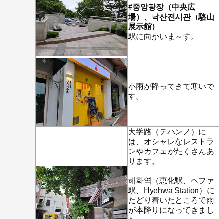
#중앙광장（中央広
場）、낙산전시관（駱山
展示館）
駅に向かいま～す。
小雨が降ってきて寒いで
す。
大学路（テハンノ）に
は、オシャレなレストラ
ンやカフェがたくさんあ
ります。
혜화역（恵化駅、ヘファ
駅、Hyehwa Station）に
たどり着いたところで雨
が本降りになってきまし