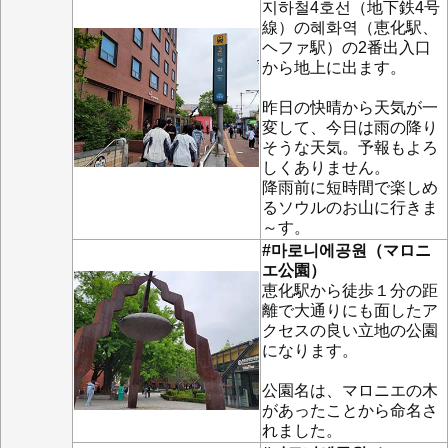
지하철4호선（地下鉄4号
線）の혜화역（恵化駅、
ヘファ駅）の2番出入口
から地上に出ます。
昨日の快晴から天気が一
変して、今日は雨の降り
そうな天気。予報もよろ
しくありません。
降雨前に短時間で楽しめ
るソウルのお山に行きま
～す。
#마로니에공원（マロニ
エ公園）
恵化駅から徒歩１分の距
離で大通りにも面したア
クセスの良い立地の公園
になります。
公園名は、マロニエの木
があったことから命名さ
れました。