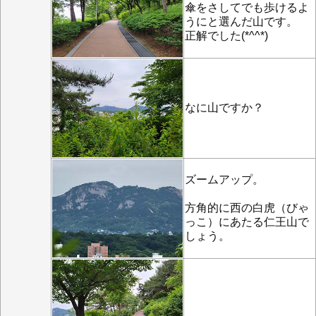
傘をさしてでも歩けるよ
うにと選んだ山です。
正解でした(*^^*)
なに山ですか？
ズームアップ。
方角的に西の白虎（びゃ
っこ）にあたる仁王山で
しょう。