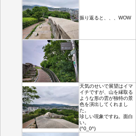
振り返ると、、、WOW
天気のせいで展望はイマ
イチですが、山を縁取る
ような形の雲が独特の景
色を演出してくれまし
た。
珍しい現象ですね。面白
い。
(^0_0^)