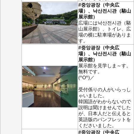
#중앙광장（中央広
場）、낙산전시관（駱山
展示館）
広場には낙산전시관（駱
山展示館）、トイレ、広
場の横に駐車場がありま
す。
#중앙광장（中央広
場）、낙산전시관（駱山
展示館）
展示館を見学しま～す。
無料です。
(^O^)／
受付係りの人がいらっし
ゃいました。
韓国語がわからないので
説明は聞けませんでした
が、日本人だと伝えると
英語版のパンフレットを
くださいました。
#중앙광장（中央広