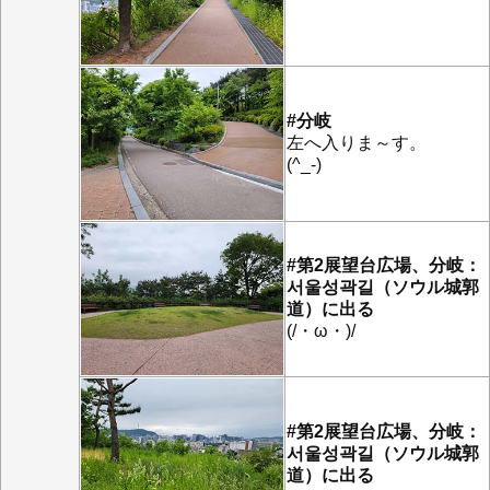
#分岐
左へ入りま～す。
(^_-)
#第2展望台広場、分岐：
서울성곽길（ソウル城郭
道）に出る
(/・ω・)/
#第2展望台広場、分岐：
서울성곽길（ソウル城郭
道）に出る