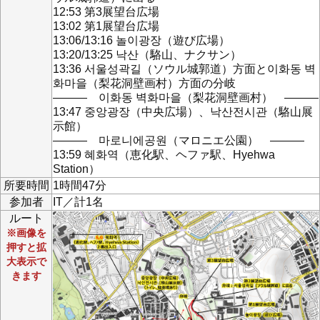
12:53 第3展望台広場
13:02 第1展望台広場
13:06/13:16 놀이광장（遊び広場）
13:20/13:25 낙산（駱山、ナクサン）
13:36 서울성곽길（ソウル城郭道）方面と이화동 벽
화마을（梨花洞壁画村）方面の分岐
――― 이화동 벽화마을（梨花洞壁画村） ―――
13:47 중앙광장（中央広場）、낙산전시관（駱山展
示館）
――― 마로니에공원（マロニエ公園） ―――
13:59 혜화역（恵化駅、ヘファ駅、Hyehwa
Station）
所要時間
1時間47分
参加者
IT／計1名
ルート
※画像を
押すと拡
大表示で
きます