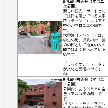
#마로니에공원（マロニ
エ公園）
新しい観光スポットとし
て注目を浴びている大学
路（テハンノ）エリアの
中心がマロニエ公園で
す。
大学路（テハンノ）は、
学生の街、演劇の街、芸
術の街として地元の人の
間ではよく知られている
街です。
ゴミ箱がオシャレ！さす
が文化と芸術の街です
ね。
#마로니에공원（マロニ
エ公園）
公園内にある아르코미술
관（アルコ美術館）で
す。
現代アートをテーマとし