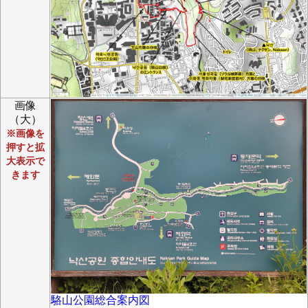
画像
（大）
※画像を
押すと拡
大表示で
きます
駱山公園総合案内図