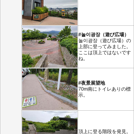
#놀이광장（遊び広場）
놀이광장（遊び広場）の
上部に登ってみました。
ここは頂上ではないです
ね。
#夜景展望地
70m南にトイレありの標
示。
頂上に登る階段を発見。