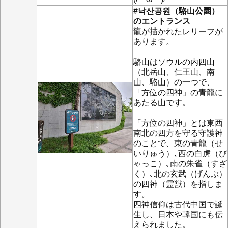
#낙산공원（駱山公園）
のエントランス
龍が描かれたレリーフが
あります。
駱山はソウルの内四山
（北岳山、仁王山、南
山、駱山）の一つで、
「方位の四神」の青龍に
あたる山です。
「方位の四神」とは東西
南北の四方を守る守護神
のことで、東の青龍（せ
いりゅう）､西の白虎（び
ゃっこ）､南の朱雀（すざ
く）､北の玄武（げんぶ）
の四神（霊獣）を指しま
す。
四神信仰は古代中国で誕
生し、日本や韓国にも伝
えられました。