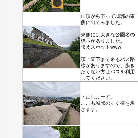
山頂から下って城郭の東
側に出てみました。
東側には大きな公園名の
標示がありました。
映えスポットwww
頂上直下まで来るバス路
線がありますので、歩き
たくない方はバスを利用
してください。
下山しまーす。
ここも城郭のすぐ横を歩
きます。