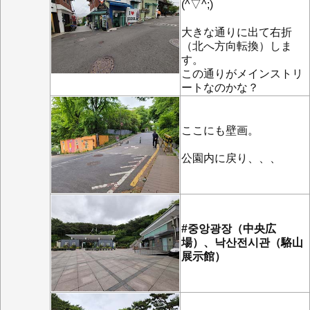
(^▽^;)
大きな通りに出て右折
（北へ方向転換）しま
す。
この通りがメインストリ
ートなのかな？
ここにも壁画。
公園内に戻り、、、
#중앙광장（中央広
場）、낙산전시관（駱山
展示館）