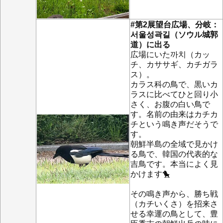
#第2展望台広場、分岐：
서울성곽길（ソウル城郭
道）に出る
広場にいた까치（カッ
チ、カササギ、カチガラ
ス）。
カラス科の鳥で、黒いカ
ラスに比べてひと回り小
さく、お腹の白い鳥で
す。名前の由来はカチカ
チという鳴き声だそうで
す。
朝鮮半島の全域で見かけ
る鳥で、韓国の代表的な
吉鳥です。本当によく見
かけます🐤
その鳴き声から、勝ち戦
（カチいくさ）を招来さ
せる幸運の鳥として、豊