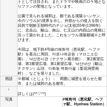
トとして注目され、またドラマや映画のロケ地とな
りファンの聖地となっています。
公園で見られる城郭は、都である漢陽 (ハンヤン、
今のソウル)の境界を示し、外部からの侵入を防ぐ
目的で朝鮮王朝時代のテジョ(太祖)55年(1396年)
に、北岳山、駱山、南山、仁王山の内四山の尾根に
沿って築かれました。これをソウル漢陽都城※と呼
びます。
今回は、地下鉄4号線の혜화역（恵化駅、ヘファ
駅）を基点に周回、마로니에공원（マロニエ公
園）、낙산전시관（ナクサン展示館）、第2展望広
場、第3展望広場、第1展望広場、낙산낙산（駱山、
ナクサン）山頂、이화동 벽화마을（梨花洞壁画
村）、などを巡りました。
用語
※都城（とじょう）： 周囲に城壁を巡らせた都
市、または城郭のある都市 。
↓
詳しくは(*^▽^*)
写真
#혜화역（恵化駅、ヘフ
ァ駅、Hyehwa Station）