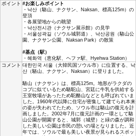
ポイント
#お楽しみポイント
・낙산（駱山、ナクサン、Naksan、標高125m）の
登頂
・各展望地からの眺望
・낙산전시관（ナクサン展示館）の見学
・서울성곽길（ソウル城郭道）、낙산공원（駱山公
園、ナクサン公園、Naksan Park）の散策
#基点（駅）
・혜화역（恵化駅、ヘファ駅、Hyehwa Station）
コメント
대한민국 서울（大韓民国ソウル市）に位置する、낙
산（駱山、ナクサン、Naksan）に登りました。
駱山（ナクサン）は、標高125m。地形がラクダの
コブに似ているため駱駝山、宮廷に牛乳を供給する
王室牧場があったため駝酪山などとも呼ばれていま
した。1960年代以降に住宅が密集して建てられ本来
の姿が失われてたため、ソウル市は駱山の復元を計
画しました。2002年7月に復元計画の一環として駱
山公園が開園すると、城郭（城壁）と緑の森が調和
した美しい公園は市民の憩いの場となりました。近
年では、ソウルで最も美しい夜景が見られるスポッ