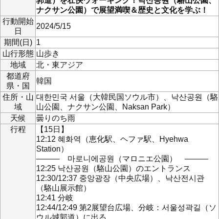
郭道）を壮快ウォーキング！낙산공원（駱山公園、
ナクサン公園）で展望満喫＆歴史と文化を学ぶ！
行動開始
2024/5/15
日
期間(日)
1
山行形態
山歩き
地域
北・東アジア
都道府
韓国
県・国
住所・山
대한민국 서울（大韓民国ソウル市）、낙산공원（駱
域
山公園、ナクサン公園、Naksan Park）
天候
曇りのち雨
行程
【15日】
12:12 혜화역（恵化駅、ヘファ駅、Hyehwa
Station）
――― 마로니에공원（マロニエ公園） ―――
12:25 낙산공원（駱山公園）のエントランス
12:30/12:37 중앙광장（中央広場）、낙산전시관
（駱山展示館）
12:41 分岐
12:44/12:49 第2展望台広場、分岐：서울성곽길（ソ
ウル城郭道）に出る