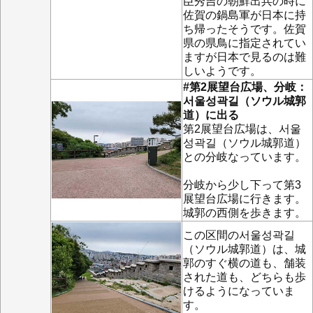
臣秀吉の朝鮮出兵の時に
佐賀の鍋島軍が日本に持
ち帰ったそうです。佐賀
県の県鳥に指定されてい
ますが日本で見るのは難
しいようです。
#第2展望台広場、分岐：
서울성곽길（ソウル城郭
道）に出る
第2展望台広場は、서울
성곽길（ソウル城郭道）
との分岐なっています。
分岐から少し下って第3
展望台広場に行きます。
城郭の西側を歩きます。
この区間の서울성곽길
（ソウル城郭道）は、城
郭のすぐ横の道も、舗装
された道も、どちらも歩
けるようになっていま
す。