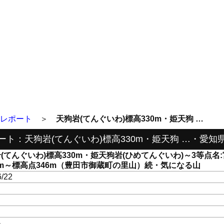
レポート
＞
天狗岩(てんぐいわ)標高330m・姫天狗 …
ート：天狗岩(てんぐいわ)標高330m・姫天狗 …・愛知
(てんぐいわ)標高330m・姫天狗岩(ひめてんぐいわ)～3等点名:
.2m～標高点346m（豊田市御蔵町の里山）続・気になる山
6/22
き
県