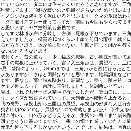
されているので、ダニには住みにくいだろうと思いますが、三
が堆積してます。傾斜が緩いのと強風が通らないためと思いま
。イノシシの堀跡も多く沢山いると思います。クマの爪痕はわり
た。ダニ避けスプレー使ってますが、前回も今回もやられてま
ると思います。ヤブ蚊対策も必携です。
発してすぐ林道が右に分岐し、左側、尾根が下りています。三
考えていましたが、標高差10mくらい土崖で前日の雨後、靴ド
れるだろうと思う。体が前に動かない。前回と同じく峠から行
くないのだろうなと思う。
は取付くと、昔の道らしく少し幅広の堀状、古い脚立が置いて
、右手の尾根に上がっていく。宮ノ入三角点は、展望なし、皿
一見、砦跡のよう）、346mまでは、三角点から西に行ったと
要がありますが、さほど困難はないと思います。地籍調査など
てます。藪なし、薄い踏み跡あり。展望なし。帰り、踏み跡、
ぬケモノ道に入って、余計に苦労しました。体調悪いと辛い。
岩は、それでもサービス精神で行きましたが、登山口に、ここから
あり、クイズが出題されています。天狗岩上へ階廊を上がると
両眼の視野、猿投山から三国山の展望、猿投山の好きな人は行
天狗岩山頂の354mは、展望ないので省略しましたが、下生えを
車場に付いて、山の形がどう見えるか、集落の一番上まで舗装
周回できそうに書いてますが、一番上の畑で作業していた方に
、元来た道を下りるしかないということでした。結果は、写真