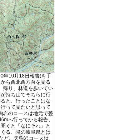
年10月18日報告)を手
上から西北西方向を見る
が、帰り、林道を歩いてい
隣が持ち山でそちらに行
すると、行ったことはな
度行って見たいと思って
天狗岩のコースは地元で整
46mへ行ってから報告、
と聞くと「なにそれ」と
てくる、隣の岐阜県とは
どなど。天狗岩コースは、