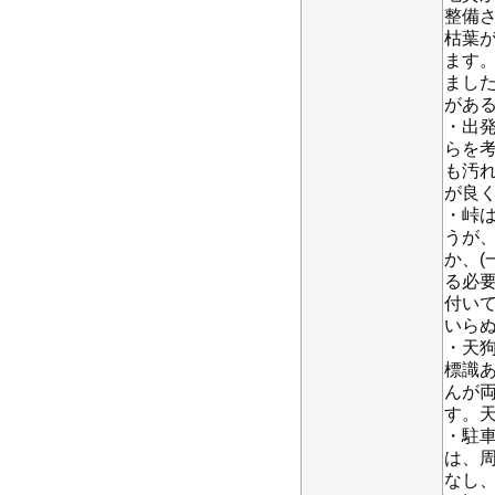
整備
枯葉
ます
まし
があ
・出
らを
も汚
が良
・峠
うが
か、(
る必
付い
いら
・天狗
標識
んが
す。
・駐
は、
なし