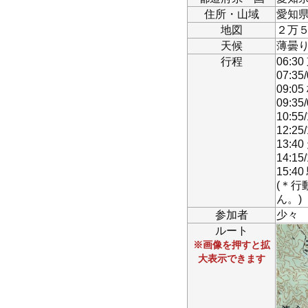
住所・山域
愛知
地図
２万５
天候
薄曇
行程
06:
07:
09:0
09:3
10:5
12:2
13:
14:1
15:4
(＊
ん。)
参加者
少々
ルート
※画像を押すと拡
大表示できます