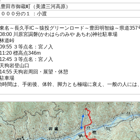
県豊田市御蔵町（美濃三河高原）
０００分の１ ：小渡
り
30 東名～長久手IC～猿投グリーンロード～豊田明智線～県道357
35/08:00 川原宮謁磐(かわはらのみや あちわ)神社駐車場
5 林道峠
5/09:55 ３等点名：宮ノ入
5/11:20 標高点346m
5/12:45 ３等点名：宮ノ入
40 天狗岩登山口
5/14:55 天狗岩周回・展望・休憩
0 駐車場
行動時間は、手術後、体幹、脚力とも極端に衰え、一般の人には