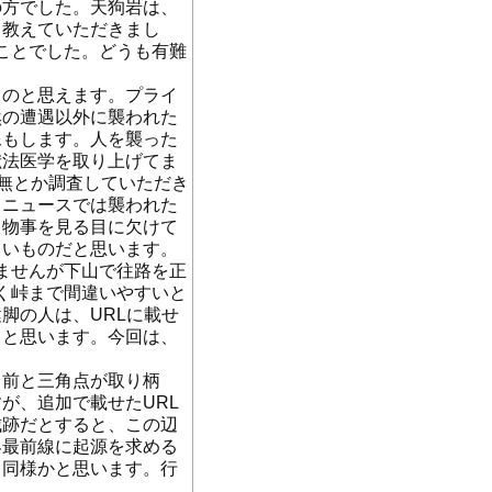
の方でした。天狗岩は、
く教えていただきまし
うことでした。どうも有難
ものと思えます。プライ
然の遭遇以外に襲われた
像もします。人を襲った
獣法医学を取り上げてま
有無とか調査していただき
、ニュースでは襲われた
、物事を見る目に欠けて
しいものだと思います。
りませんが下山で往路を正
くく峠まで間違いやすいと
脚の人は、URLに載せ
きと思います。今回は、
、名前と三角点が取り柄
が、追加で載せたURL
城跡だとすると、この辺
界最前線に起源を求める
と同様かと思います。行