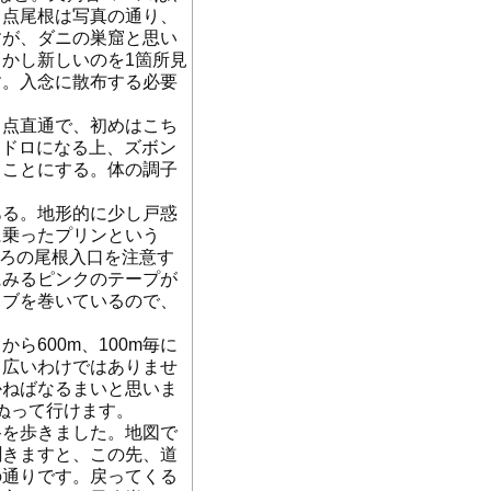
角点尾根は写真の通り、
すが、ダニの巣窟と思い
かし新しいのを1箇所見
す。入念に散布する必要
角点直通で、初めはこち
ロドロになる上、ズボン
くことにする。体の調子
ある。地形的に少し戸惑
に乗ったプリンという
ころの尾根入口を注意す
にみるピンクのテープが
コブを巻いているので、
600m、100m毎に
、広いわけではありませ
かねばなるまいと思いま
ぬって行けます。
路を歩きました。地図で
聞きますと、この先、道
の通りです。戻ってくる