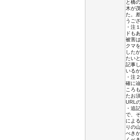
と橋
木が
た。
うご
・注
ドも
被害
クマ
した
たい
記事
いる
・注
確に
ころ
たお
UR
・追記
で、
によ
りの
べき
くべ