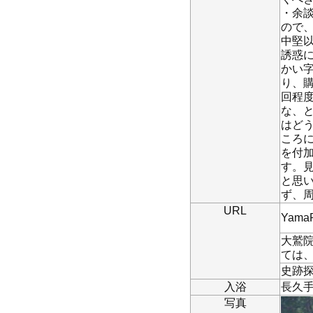
・余
ので
中堅
誘惑
かい
り、
回程
な、
はど
ころ
を付
す。
と思
ず、
URL
Yam
大鷲院
ては
史跡
入浴
長久
写真