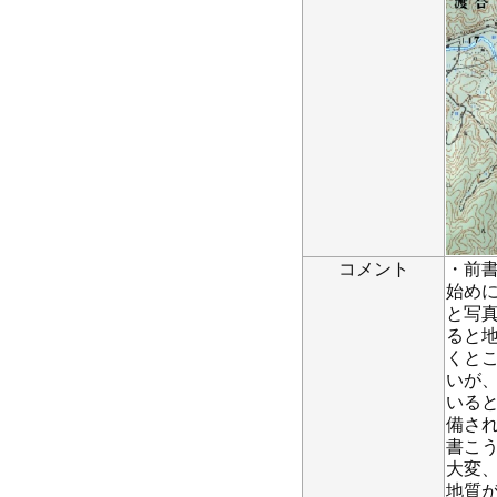
コメント
・前書
始め
と写
ると
くと
いが
いる
備さ
書こ
大変
地質