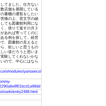
業してました。仕方ない
複数店舗を展開している
店の書棚の通覧をしたい
で苦痛の上、背文字の細
うしても図書館利用にな
なく、借りて返すの月２
店があれば寄ってくのに
がある例を探して、経営
ので、図書館の見えると
から、欲しいと思うもの
正しい道だろうと思いま
ど実験してくれないかな
ないので、中心にはなら
o.com/modules/yamareco/
/tommy-
22290a6e8f01bcd1a98dd
fo/siseki/entry2488.html