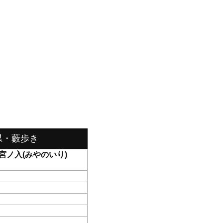
県・藪歩き
宮ノ入(みやのいり)