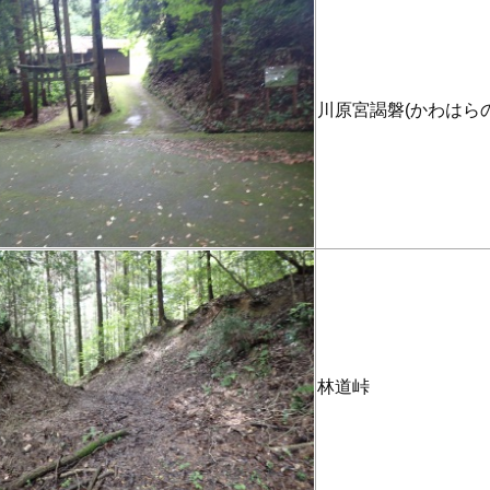
川原宮謁磐(かわはら
林道峠