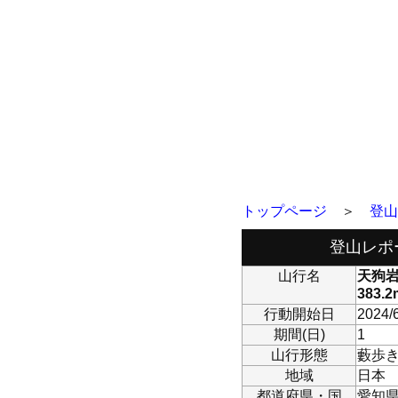
トップページ
＞
登山
登山レポ
山行名
天狗岩
383
行動開始日
2024/
期間(日)
1
山行形態
藪歩
地域
日本
都道府県・国
愛知