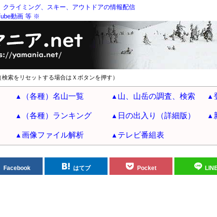
、クライミング、スキー、アウトドアの情報配信
be動画 等 ※
（検索をリセットする場合はＸボタンを押す）
（各種）名山一覧
山、山岳の調査、検索
（各種）ランキング
日の出入り（詳細版）
画像ファイル解析
テレビ番組表
Facebook
はてブ
Pocket
LIN