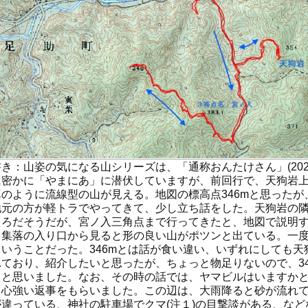
き：山姿の気になる山シリーズは、「通称おんたけさん」(2020
に密かに「やまにあ」に潜伏していますが、前回行で、天狗岩
真のように流線型の山が見える。地図の標高点346mと思った
地元の方が軽トラでやってきて、少し立ち話をした。天狗岩の
ころだそうだが、宮ノ入三角点まで行ってきたと、地図で説明
、集落の入り口から見ると形の良い山がポツンと出ている。一
ということだった。346mとは話が食い違い、いずれにしても
れており、紹介したいと思ったが、ちょっと物足りないので、3
うと思いました。なお、その時の話では、ヤマビルはいますか
、心強い返事をもらいました。この辺は、大雨降ると砂が流れ
が違っている、神社の駐車場でクマ(注１)の目撃談がある、な