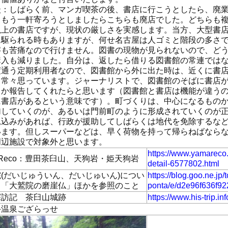
談：しばらく前、マンガ喫茶の後、書店に行こうとしたら、廃
、もう一軒寄ろうとしましたらこちらも廃店でした。どちらも
以上の書店ですが、現状の厳しさを実感します。当方、大型書
に駆られる時もありますが、何せ名古屋は人ゴミと階段の多さ
字も苦痛なので行けません。図書の現物が見られないので、ど
購入も減りました。自分は、返したら借りる図書館の常連では
度通う定期利用者なので、図書館から外に出た時は、近くに書
と常々思っています。ジャーナリストで、図書館のそばに書店
うか報告してくれたらと思います（図書館と書店は機能が違う
に書店があるという意味です）。町づくりは、中心になるもの
加していくのが、あるいは門前町のように形成されていくのが
見込みがあれば、行政が援助してしばらくは地代を免除するな
います。但しスーパーなどは、早く荷物を持って帰らねばなら
周辺施設で対象外と思います。
https://www.yamarec
aReco：豊田茶臼山、天狗岩・姫天狗岩
detail-6577802.html
(だいじゅういん、だいじゅいん)につい
https://blog.goo.ne.jp
、「大鷲院の磨崖仏」ほかを参照のこと
ponta/e/d2e96f636f9
探訪記 茶臼山城跡
https://www.his-trip.in
手温泉ござらっせ