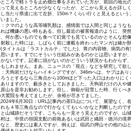
のところで軽トラを止め畑仕事をされていた方が、前回の地元
茂って見えるところが少なくなったが、どこから見えるか詳し
差し当たり県道に出て左折、150m？くらい行くと見えるとい
ざいました。
１：クマのような高等哺乳類は、感情面では人間と同じような
あれば機嫌の悪い時もある。但し最近の被害報道のように、突
は、何か悪いものでも食べて幻覚でも見ているのかとそんな想
を射殺した時には、しばらく前に連載を終わったマンガは確か
が(タイトルは「ラストカルテ」でした)、胃の内容物、病気の
と思います。すでにそういう仕組みがあるのかとは思いますが
しかないです。記者に頭がないのかどういう状況かもわからず
かもしれません。まあ、ニュースの「視点」などを研究して欲
２：天狗岩だけならハイキングですが、346mへは、ヤブはあ
辿ろうとするなら三角点から100mほど下った入口はわかりに
もありますので、藪歩きとしておきました。天狗岩だけの人や健
須原山を是非お勧めします。但し、御嶽が冠雪した時、行くべ
Lの大鷲院を考えてましたが、余裕が尽きてました。
2024年6月30日：URL記事内の茶臼山について、展望なく
それも４等三角点なので行かなくてもいいかなと判断したのです
ると山城跡だそうです。こちらも一見そう見えたのですが、山
山村は、中世の領国支配の前衛あるいは武田と織田・徳川の境
かなと、歴史には素人ですが、例えば、稲武の押山その他の山
き価値ありかなと付言いたします。