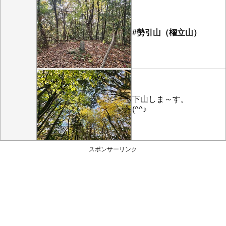
#勢引山（櫂立山）
下山しま～す。
(^^♪
スポンサーリンク