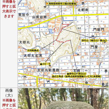
※画像を
押すと拡
大表示で
きます
画像
（大）
※画像を
押すと拡