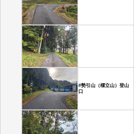
#勢引山（櫂立山）登山
口