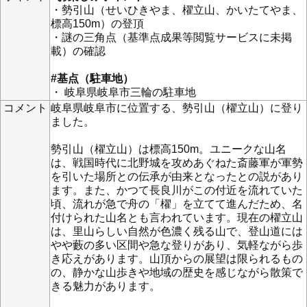
・勢引山（せいひきやま、櫂立山、かいたてやま、
標高150m）の登頂
・謎の三角点（基準点成果等閲覧サービスに未掲
載）の確認
#基点（駐車地）
・ 岐阜県岐阜市三輪の駐車地
コメント
岐阜県岐阜市に位置する、勢引山（櫂立山）に登り
ました。
勢引山（櫂立山）は標高150m。ユニークな山名
は、戦国時代に北野城を攻めあぐねた斎藤軍が軍勢
を引いた場所との伝承が由来となったとの説があり
ます。また、かつて長良川がこの付近を流れていた
頃、流れが急で舟の「櫂」を立てて進んだため、名
付けられた山名とも言われています。現在の櫂立山
は、里山らしい自然が色濃く残る山で、登山道には
やや藪の多い区間や急な登りがあり、気軽ながら歩
き応えがあります。山頂からの展望は限られるもの
の、静かな山歩きや地域の歴史を感じながら散策で
きる魅力があります。