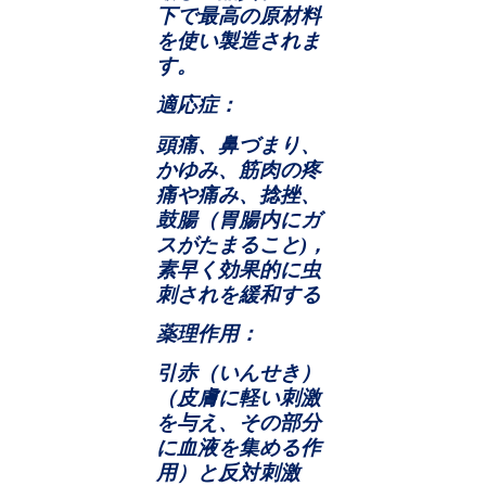
下で最高の原材料
を使い製造されま
す。
適応症：
頭痛、鼻づまり、
かゆみ、筋肉の疼
痛や痛み、捻挫、
鼓腸（胃腸内にガ
スがたまること
)
，
素早く効果的に虫
刺されを緩和する
薬理作用：
引赤（いんせき）
（皮膚に軽い刺激
を与え、その部分
に血液を集める作
用）と反対刺激