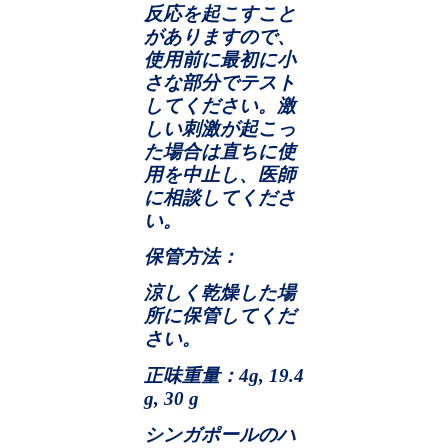
反応を起こすこと
がありますので、
使用前に最初に小
さな部分でテスト
してください。激
しい刺激が起こっ
た場合は直ちに使
用を中止し、医師
に相談してくださ
い。
保管方法：
涼しく乾燥した場
所に保管してくだ
さい。
正味重量：
4g, 19.4
g, 30 g
シンガポールのハ