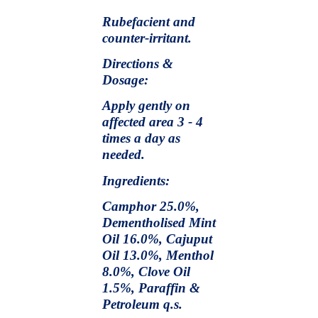
Rubefacient and
counter-irritant.
Directions &
Dosage:
Apply gently on
affected area 3 - 4
times a day as
needed.
Ingredients:
Camphor 25.0%,
Dementholised Mint
Oil 16.0%, Cajuput
Oil 13.0%, Menthol
8.0%, Clove Oil
1.5%, Paraffin &
Petroleum q.s.