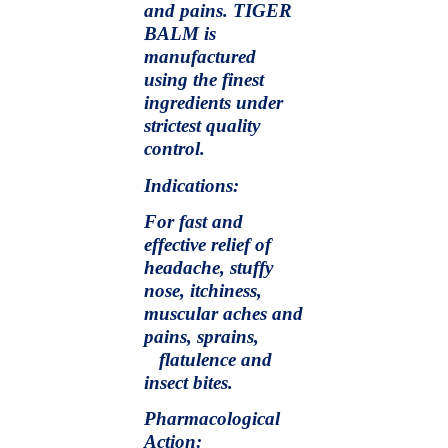
and pains. TIGER
BALM is
manufactured
using the finest
ingredients under
strictest quality
control.
Indications:
For fast and
effective relief of
headache, stuffy
nose, itchiness,
muscular aches and
pains, sprains,
flatulence and
insect bites.
Pharmacological
Action: