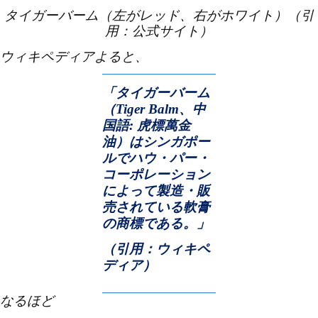
タイガーバーム（左がレッド、右がホワイト）（引
用：公式サイト）
ウィキペディアよると、
「タイガーバーム
（
Tiger Balm
、中
国語
:
虎標萬金
油）はシンガポー
ルでハウ・パー・
コーポレーション
によって製造・販
売されている軟膏
の商標である。」
（引用：ウィキペ
ディア）
なるほど