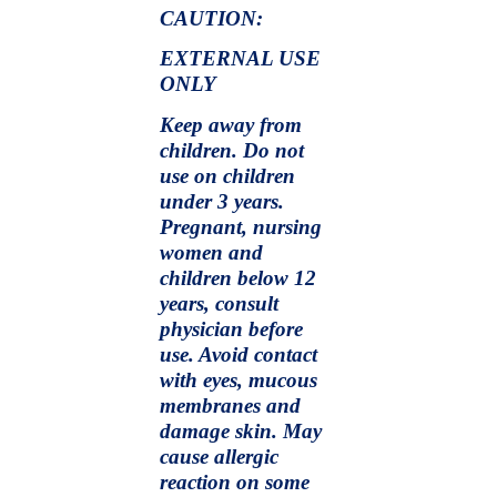
CAUTION:
EXTERNAL USE
ONLY
Keep away from
children. Do not
use on children
under 3 years.
Pregnant, nursing
women and
children below 12
years, consult
physician before
use. Avoid contact
with eyes, mucous
membranes and
damage skin. May
cause allergic
reaction on some