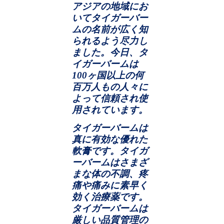
アジアの地域にお
いてタイガーバー
ムの名前が広く知
られるよう尽力し
ました。今日、タ
イガーバームは
100
ヶ国以上の何
百万人もの人々に
よって信頼され使
用されています。
タイガーバームは
真に有効な優れた
軟膏です。タイガ
ーバームはさまざ
まな体の不調、疼
痛や痛みに素早く
効く治療薬です。
タイガーバームは
厳しい品質管理の