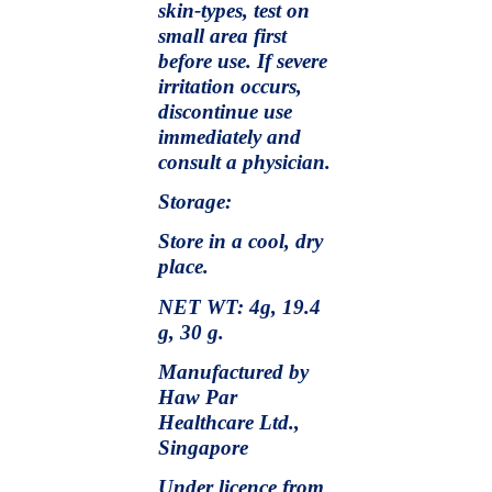
skin-types, test on
small area first
before use. If severe
irritation occurs,
discontinue use
immediately and
consult a physician.
Storage:
Store in a cool, dry
place.
NET WT: 4g, 19.4
g, 30 g.
Manufactured by
Haw Par
Healthcare Ltd.,
Singapore
Under licence from