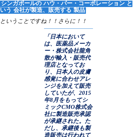
シンガポールの
ハウ・パー・コーポレーション
と
いう
会社が製造、販売する
製品
ということですね！！さらに！！
「日本において
は、医薬品メーカ
ー・株式会社龍角
散が輸入・販売代
理店となってお
り、日本人の皮膚
感覚に合わせアレ
ンジを加えて販売
していたが、
2015
年
8
月をもってシ
ミック
CMO
株式会
社に製造販売承認
が承継された。た
だし、承継後も製
造販売は行われて