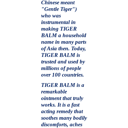
Chinese meant
"Gentle Tiger")
who was
instrumental in
making TIGER
BALM a household
name in many parts
of Asia then. Today,
TIGER BALM is
trusted and used by
millions of people
over 100 countries.
TIGER BALM is a
remarkable
ointment that truly
works. It is a fast
acting remedy that
soothes many bodily
discomforts, aches