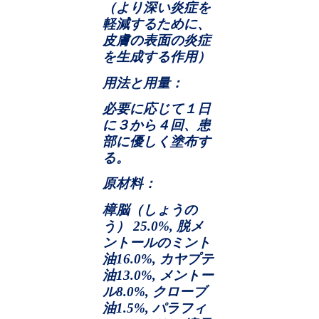
（より深い炎症を
軽減するために、
皮膚の表面の炎症
を生成する作用）
用法と用量：
必要に応じて１日
に３から４回、患
部に優しく塗布す
る。
原材料：
樟脳（しょうの
う）
25.0%,
脱メ
ントールのミント
油
16.0%,
カヤプテ
油
13.0%,
メントー
ル
8.0%,
クローブ
油
1.5%,
パラフィ