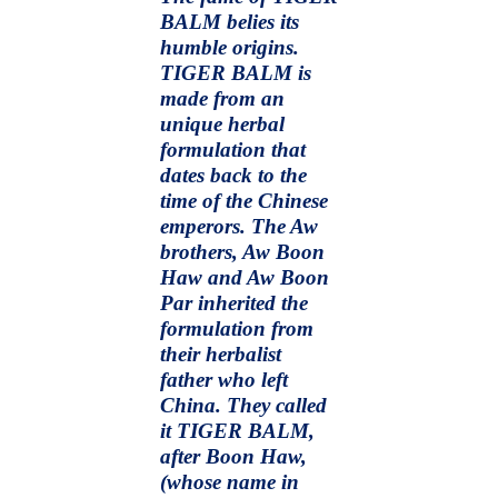
BALM belies its
humble origins.
TIGER BALM is
made from an
unique herbal
formulation that
dates back to the
time of the Chinese
emperors. The Aw
brothers, Aw Boon
Haw and Aw Boon
Par inherited the
formulation from
their herbalist
father who left
China. They called
it TIGER BALM,
after Boon Haw,
(whose name in