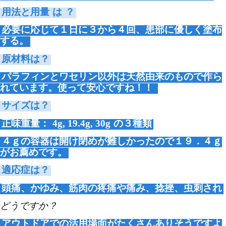
用法と用量
は
？
必要に応じて１日に３から４回、患部に優しく塗布
する。
原材料は？
パラフィンとワセリン以外は天然由来のもので作ら
れています。使って安心ですね！！
サイズは？
正味重量：
4g, 19.4g, 30g
の３種類
４ｇの容器は開け閉めが難しかったので１９．４ｇ
がお薦めです。
適応症は？
頭痛、かゆみ、筋肉の疼痛や痛み、捻挫、虫刺され
どうですか？
アウトドアでの活用場面がたくさんありそうですよ