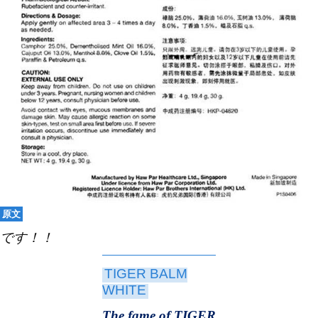
原文
です！！
TIGER BALM
WHITE
The fame of TIGER