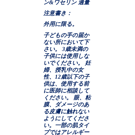
ン
&
ワセリン 適量
注意書き：
外用に限る。
子どもの手の届か
ない所において下
さい。
3
歳未満の
子供には使用しな
いでください。 妊
婦、授乳中の女
性、
12
歳以下の子
供は、使用する前
に医師に相談して
ください。 眼、粘
膜、ダメージのあ
る皮膚に触れない
ようにしてくださ
い。一部の肌タイ
プではアレルギー