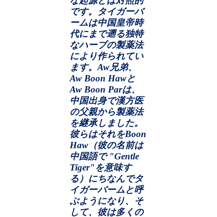
な起源とは対照的
です。タイガーバ
ームは中国皇帝時
代にまで遡る独特
なハーブの製薬法
により作られてい
ます。
Aw
兄弟、
Aw Boon Haw
と
Aw Boon Par
は、
中国出身で漢方医
の父親から製薬法
を継承しました。
彼らはそれを
Boon
Haw
（彼の名前は
中国語で
"Gentle
Tiger"
を意味す
る）にちなんでタ
イガーバームと呼
ぶようになり、そ
して、彼は多くの