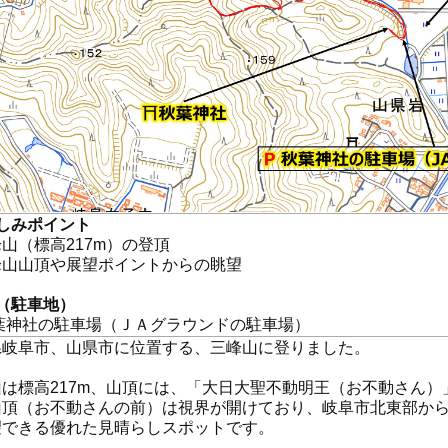
しみポイント
山（標高217m）の登頂
峰山山頂や展望ポイントからの眺望
（駐車地）
秋葉神社の駐車場（ＪＡグラウンドの駐車場）
県岐阜市、山県市に位置する、三峰山に登りました。
は標高217m、山頂には、「大日大聖不動明王（お不動さん）
山頂（お不動さんの前）は視界が開けており、岐阜市北東部か
望できる優れた見晴らしスポットです。