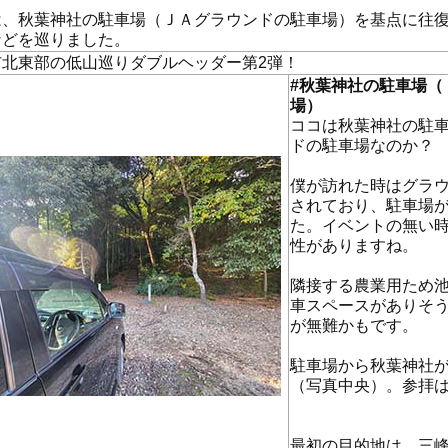
は、秋葉神社の駐車場（ＪＡグラウンドの駐車場）を基点に往
などを巡りました。
市北東部の低山巡りダブルヘッダー第2弾！
#秋葉神社の駐車場（
場）
ココは秋葉神社の駐
ドの駐車場なのか？
僕が訪れた時はグラ
されており、駐車場
た。イベントの無い
性がありますね。
隣接する農業用ため
車スペースがありそ
が無難かもです。
駐車場から秋葉神社
（写真中央）。参拝
最初の目的地は、三