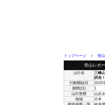
トップページ
＞
登山
登山レポー
山行名
三峰山
試合
行動開始日
2025/
期間(日)
1
山行形態
山歩
地域
日本
都道府県・国
岐阜