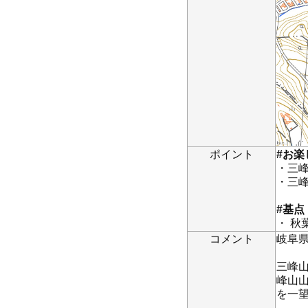
ポイント
#お楽
・三峰
・三
#基点
・ 
コメント
岐阜
三峰山
峰山
を一