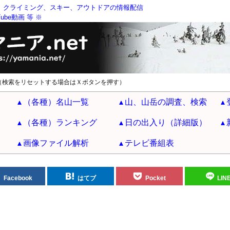
、クライミング、スキー、アウトドアの情報配信
be動画 等 ※
（検索をリセットする場合はＸボタンを押す）
（各種）名山一覧
山、山岳の調査、検索
（各種）ランキング
日の出入り（詳細版）
画像ファイル解析
テレビ番組表
Facebook
はてブ
Pocket
LIN