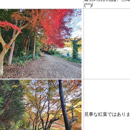
(^^)/
見事な紅葉ではあり