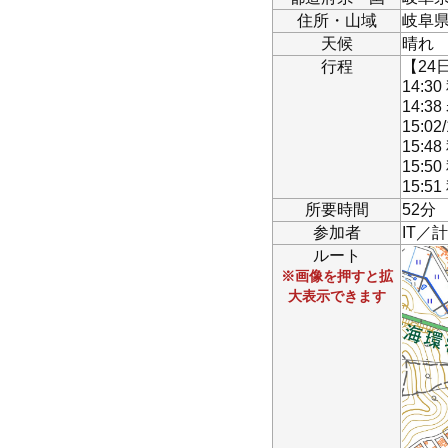
住所・山域
岐阜
天候
晴れ
行程
【24
14:
14:3
15:02
15:
15:5
15:
所要時間
52分
参加者
IT／
ルート
※画像を押すと拡
大表示できます