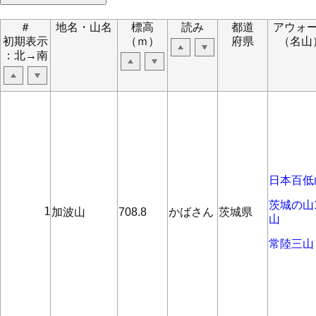
＃
地名・山名
標高
読み
都道
アウォ
初期表示
（ｍ）
府県
（名山
：北→南
日本百低
茨城の山1
      1
加波山
708.8
かばさん
茨城県
山
常陸三山