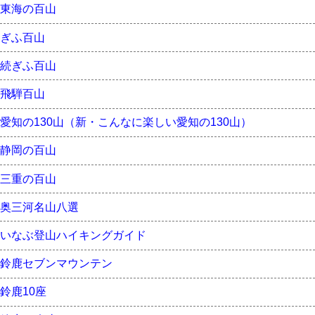
東海の百山
ぎふ百山
続ぎふ百山
飛騨百山
愛知の130山（新・こんなに楽しい愛知の130山）
静岡の百山
三重の百山
奥三河名山八選
いなぶ登山ハイキングガイド
鈴鹿セブンマウンテン
鈴鹿10座