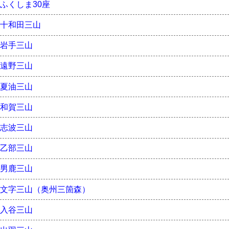
ふくしま30座
十和田三山
岩手三山
遠野三山
夏油三山
和賀三山
志波三山
乙部三山
男鹿三山
文字三山（奥州三箇森）
入谷三山