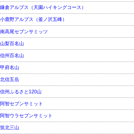
鎌倉アルプス（天園ハイキングコース）
小鹿野アルプス（釜ノ沢五峰）
南高尾セブンサミッツ
山梨百名山
信州百名山
甲府名山
北信五岳
信州ふるさと120山
阿智セブンサミット
阿智ウラセブンサミット
筑北三山