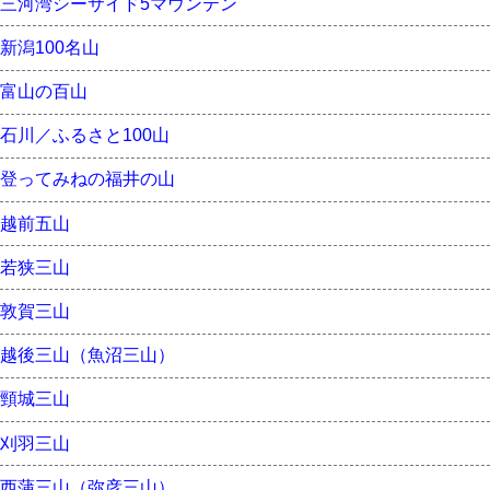
三河湾シーサイド5マウンテン
新潟100名山
富山の百山
石川／ふるさと100山
登ってみねの福井の山
越前五山
若狭三山
敦賀三山
越後三山（魚沼三山）
頸城三山
刈羽三山
西蒲三山（弥彦三山）