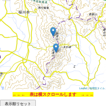
Leaflet
|
地理院タイル
←←← 表は横スクロールします →→→