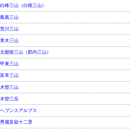
白峰三山（白根三山）
鳳凰三山
荒川三山
青木三山
北都留三山（郡内三山）
甲東三山
富草三山
木曽三山
木曽三岳
ヘブンスアルプス
秀麗富嶽十二景