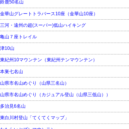
鈴鹿50名山
金華山グレートトラバース10座（金華山10座）
三河・遠州の超(スーパー)低山ハイキング
亀山７座トレイル
津10山
東紀州10マウンテン（東紀州テンマウンテン）
本巣七名山
山県市名山めぐり（山県三名山）
山県市名山めぐり（カジュアル登山（山県三低山））
多治見6名山
東白川村登山「てくてくマップ」