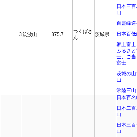
日本三百
山
百霊峰巡
つくばさ
日本百低
      3
筑波山
875.7
茨城県
ん
郷土富士
ふるさと
士、ご当
富士
茨城の山1
山
常陸三山
日本百名
日本二百
山
日本三百
山