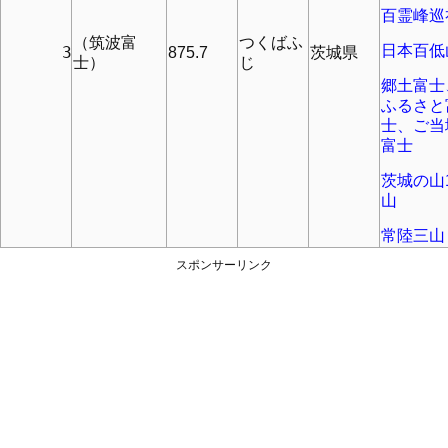
百霊峰巡
（筑波富
つくばふ
日本百低
      3
875.7
茨城県
士）
じ
郷土富士
ふるさと
士、ご当
富士
茨城の山1
山
常陸三山
スポンサーリンク