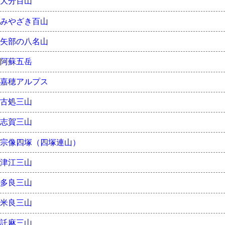
大分百山
みやざき百山
矢部の八名山
阿蘇五岳
嘉穂アルプス
古処三山
志賀三山
宗像四塚（四塚連山）
津江三山
多良三山
米良三山
託麻三山