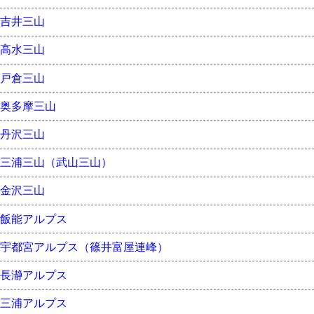
吉井三山
高水三山
戸倉三山
奥多摩三山
丹沢三山
三浦三山（武山三山）
金沢三山
飯能アルプス
宇都宮アルプス（篠井富屋連峰）
長瀞アルプス
三浦アルプス