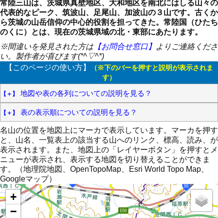
常陸三山は、茨城県真壁地区、大和地区を南北にはしる山々の
代表的なピーク、筑波山、足尾山、加波山の３山です。古くか
ら茨城の山岳信仰の中心的役割を担ってきた。常陸国（ひたち
のくに）とは、現在の茨城県域の北・東部にあたります。
※間違いを発見された方は
【お問合せ窓口】
よりご連絡くださ
い。製作者が喜びます(*^▽^*)
【このページの使い方】
（※下のバーを押すと説明が表示されま
す）
地図や表の各列についての説明を見る？
表の表示順についての説明を見る？
名山の位置を地図上にマーカで表示しています。マーカを押す
と、山名、一覧表上の該当する山へのリンク、標高、読み、が
表示されます。また、地図上の「レイヤーボタン」を押すとメ
ニューが表示され、表示する地図を切り替えることができま
す。（地理院地図、OpenTopoMap、Esri World Topo Map、
Googleマップ）
+
−