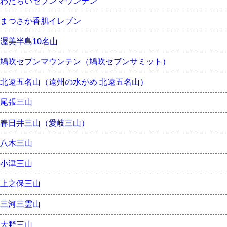
わたらいセブンマウンテン
まつさか香肌イレブン
渥美半島10名山
鳩吹セブンマウンテン（鳩吹セブンサミット）
北遠五名山（遠州の水がめ 北遠五名山）
尾張三山
春日井三山（愛岐三山）
八木三山
小津三山
上之保三山
三河三霊山
大野三山