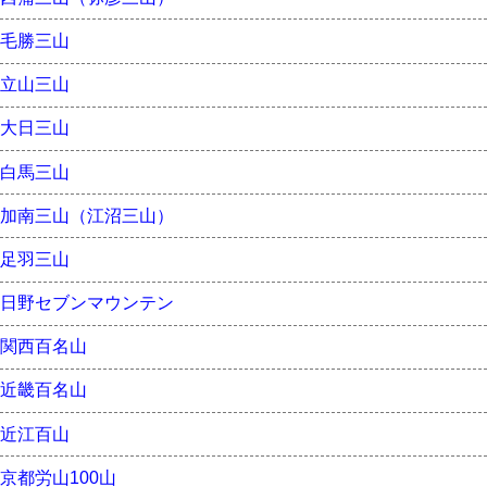
毛勝三山
立山三山
大日三山
白馬三山
加南三山（江沼三山）
足羽三山
日野セブンマウンテン
関西百名山
近畿百名山
近江百山
京都労山100山