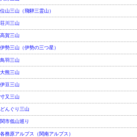
位山三山（飛騨三霊山）
荘川三山
高賀三山
伊勢三山（伊勢の三つ星）
鳥羽三山
大熊三山
伊豆三山
寸又三山
どんぐり三山
関市低山巡り
各務原アルプス（関南アルプス）