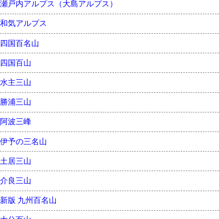
瀬戸内アルプス（大島アルプス）
和気アルプス
四国百名山
四国百山
水主三山
勝浦三山
阿波三峰
伊予の三名山
土居三山
介良三山
新版 九州百名山