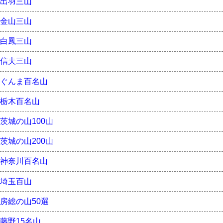
出羽三山
金山三山
白鳳三山
信夫三山
ぐんま百名山
栃木百名山
茨城の山100山
茨城の山200山
神奈川百名山
埼玉百山
房総の山50選
藤野15名山