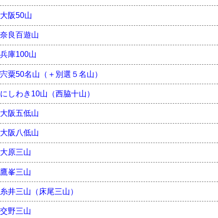
大阪50山
奈良百遊山
兵庫100山
宍粟50名山（＋別選５名山）
にしわき10山（西脇十山）
大阪五低山
大阪八低山
大原三山
鷹峯三山
糸井三山（床尾三山）
交野三山