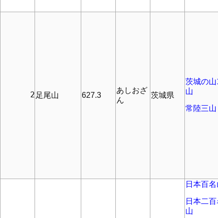
茨城の山1
あしおざ
山
      2
足尾山
627.3
茨城県
ん
常陸三山
日本百名
日本二百
山