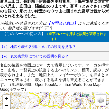
富草三山は、長野県下伊那郡阿南町富草、下條村陽皐に位置す
る八尺山、庄田山、陽船山の３山です。富草（とみぐさ）は稲
の古語で、形のよい緑豊かな３つ山に囲まれた富草は昔から米
のとれる土地でした。
※間違いを発見された方は
【お問合せ窓口】
よりご連絡くださ
い。製作者が喜びます(*^▽^*)
【このページの使い方】
（※下のバーを押すと説明が表示されま
す）
地図や表の各列についての説明を見る？
表の表示順についての説明を見る？
名山の位置を地図上にマーカで表示しています。マーカを押す
と、山名、一覧表上の該当する山へのリンク、標高、読み、が
表示されます。また、地図上の「レイヤーボタン」を押すとメ
ニューが表示され、表示する地図を切り替えることができま
す。（地理院地図、OpenTopoMap、Esri World Topo Map、
Googleマップ）
+
−