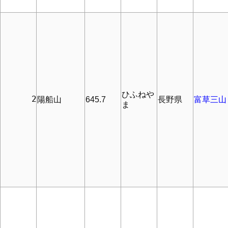
ひふねや
      2
陽船山
645.7
長野県
富草三山
ま