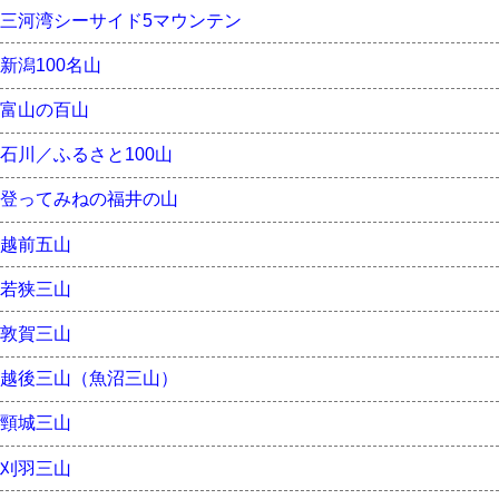
三河湾シーサイド5マウンテン
新潟100名山
富山の百山
石川／ふるさと100山
登ってみねの福井の山
越前五山
若狭三山
敦賀三山
越後三山（魚沼三山）
頸城三山
刈羽三山