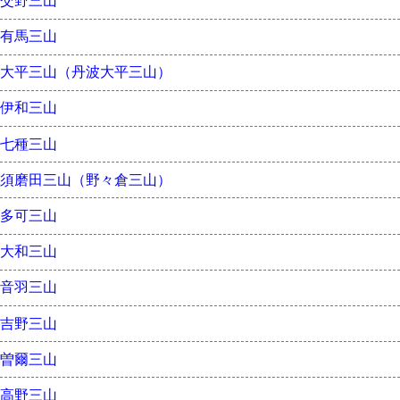
交野三山
有馬三山
大平三山（丹波大平三山）
伊和三山
七種三山
須磨田三山（野々倉三山）
多可三山
大和三山
音羽三山
吉野三山
曽爾三山
高野三山