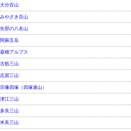
大分百山
みやざき百山
矢部の八名山
阿蘇五岳
嘉穂アルプス
古処三山
志賀三山
宗像四塚（四塚連山）
津江三山
多良三山
米良三山