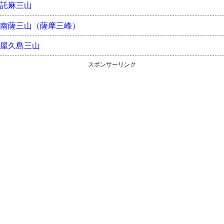
託麻三山
南薩三山（薩摩三峰）
屋久島三山
スポンサーリンク