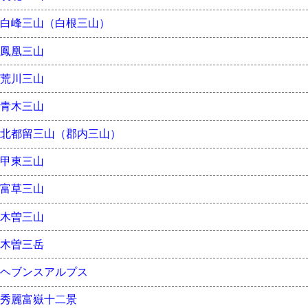
白峰三山（白根三山）
鳳凰三山
荒川三山
青木三山
北都留三山（郡内三山）
甲東三山
富草三山
木曽三山
木曽三岳
ヘブンスアルプス
秀麗富嶽十二景