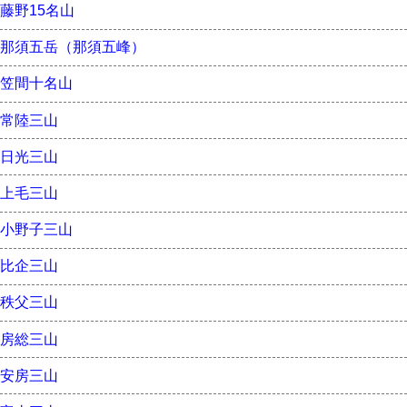
藤野15名山
那須五岳（那須五峰）
笠間十名山
常陸三山
日光三山
上毛三山
小野子三山
比企三山
秩父三山
房総三山
安房三山