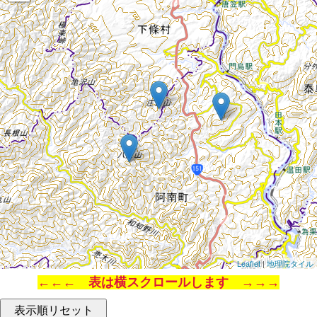
Leaflet
|
地理院タイル
←←← 表は横スクロールします →→→