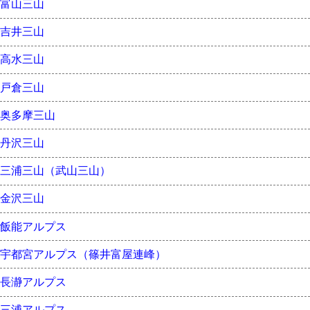
富山三山
吉井三山
高水三山
戸倉三山
奥多摩三山
丹沢三山
三浦三山（武山三山）
金沢三山
飯能アルプス
宇都宮アルプス（篠井富屋連峰）
長瀞アルプス
三浦アルプス