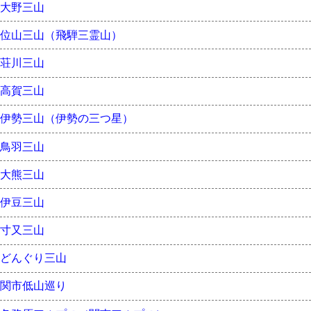
大野三山
位山三山（飛騨三霊山）
荘川三山
高賀三山
伊勢三山（伊勢の三つ星）
鳥羽三山
大熊三山
伊豆三山
寸又三山
どんぐり三山
関市低山巡り