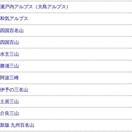
瀬戸内アルプス（大島アルプス）
和気アルプス
四国百名山
四国百山
水主三山
勝浦三山
阿波三峰
伊予の三名山
土居三山
介良三山
新版 九州百名山