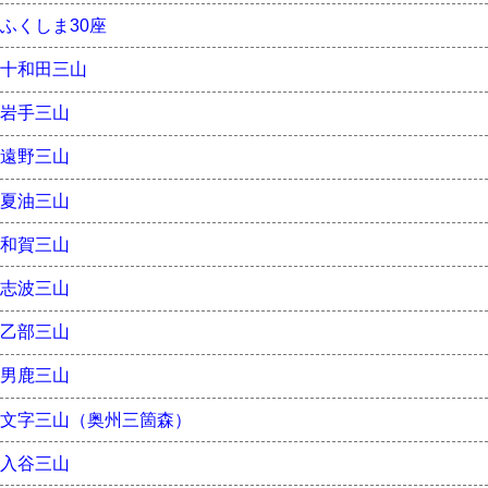
ふくしま30座
十和田三山
岩手三山
遠野三山
夏油三山
和賀三山
志波三山
乙部三山
男鹿三山
文字三山（奥州三箇森）
入谷三山