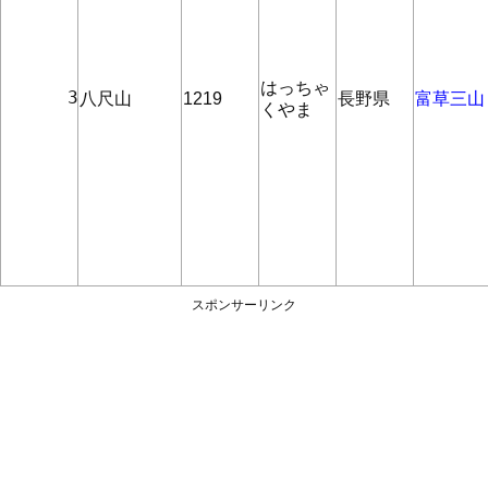
はっちゃ
      3
八尺山
1219
長野県
富草三山
くやま
スポンサーリンク