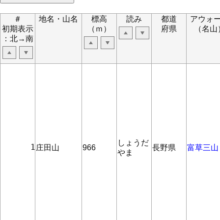
＃
地名・山名
標高
読み
都道
アウォ
初期表示
（ｍ）
府県
（名山
：北→南
しょうだ
      1
庄田山
966
長野県
富草三山
やま