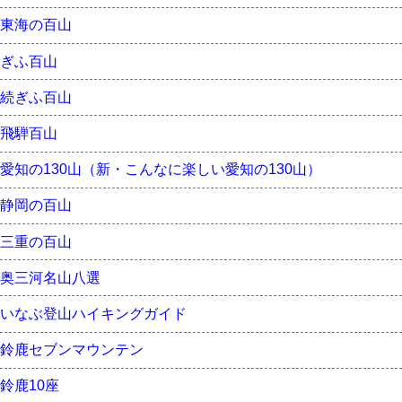
東海の百山
ぎふ百山
続ぎふ百山
飛騨百山
愛知の130山（新・こんなに楽しい愛知の130山）
静岡の百山
三重の百山
奥三河名山八選
いなぶ登山ハイキングガイド
鈴鹿セブンマウンテン
鈴鹿10座