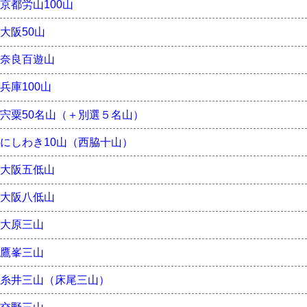
京都労山100山
大阪50山
奈良百遊山
兵庫100山
宍粟50名山（＋別選５名山）
にしわき10山（西脇十山）
大阪五低山
大阪八低山
大原三山
鷹峯三山
糸井三山（床尾三山）