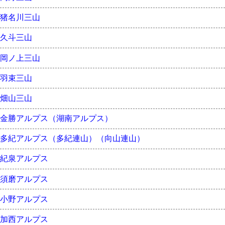
猪名川三山
久斗三山
岡ノ上三山
羽束三山
畑山三山
金勝アルプス（湖南アルプス）
多紀アルプス（多紀連山）（向山連山）
紀泉アルプス
須磨アルプス
小野アルプス
加西アルプス