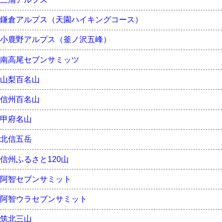
鎌倉アルプス（天園ハイキングコース）
小鹿野アルプス（釜ノ沢五峰）
南高尾セブンサミッツ
山梨百名山
信州百名山
甲府名山
北信五岳
信州ふるさと120山
阿智セブンサミット
阿智ウラセブンサミット
筑北三山