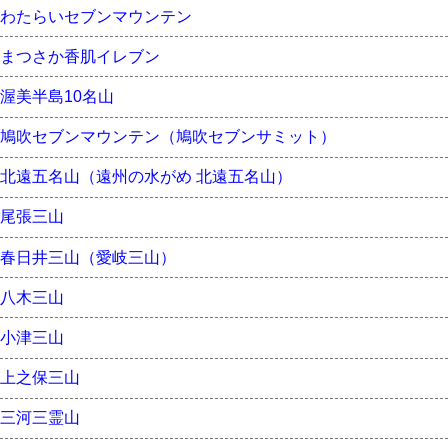
わたらいセブンマウンテン
まつさか香肌イレブン
渥美半島10名山
鳩吹セブンマウンテン（鳩吹セブンサミット）
北遠五名山（遠州の水がめ 北遠五名山）
尾張三山
春日井三山（愛岐三山）
八木三山
小津三山
上之保三山
三河三霊山