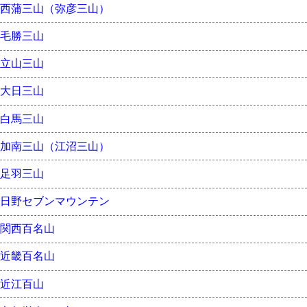
西蒲三山（弥彦三山）
毛勝三山
立山三山
大日三山
白馬三山
加南三山（江沼三山）
足羽三山
日野セブンマウンテン
関西百名山
近畿百名山
近江百山