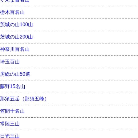
栃木百名山
茨城の山100山
茨城の山200山
神奈川百名山
埼玉百山
房総の山50選
藤野15名山
那須五岳（那須五峰）
笠間十名山
常陸三山
日光三山