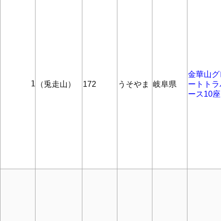
金華山グ
      1
（兎走山）
172
うそやま
岐阜県
ートトラ
ース10座