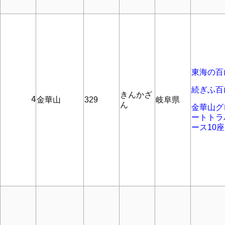
東海の百
続ぎふ百
きんかざ
      4
金華山
329
岐阜県
ん
金華山グ
ートトラ
ース10座