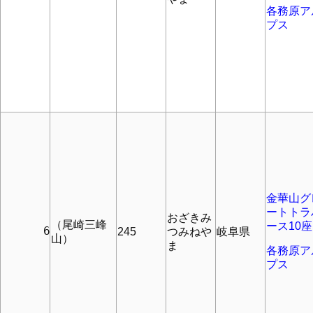
各務原ア
プス
金華山グ
ートトラ
おざきみ
（尾崎三峰
ース10座
      6
245
つみねや
岐阜県
山）
ま
各務原ア
プス