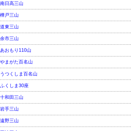
南日高三山
樺戸三山
道東三山
余市三山
あおもり110山
やまがた百名山
うつくしま百名山
ふくしま30座
十和田三山
岩手三山
遠野三山