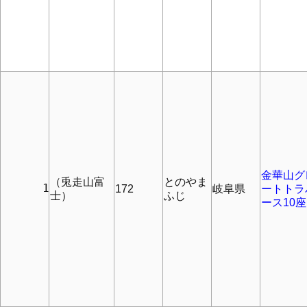
金華山グ
（兎走山富
とのやま
      1
172
岐阜県
ートトラ
士）
ふじ
ース10座