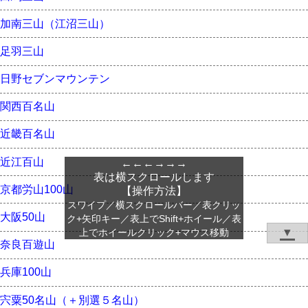
加南三山（江沼三山）
足羽三山
日野セブンマウンテン
関西百名山
近畿百名山
近江百山
←←←→→→
表は横スクロールします
京都労山100山
【操作方法】
スワイプ／横スクロールバー／表クリッ
大阪50山
ク+矢印キー／表上でShift+ホイール／表
▼
上でホイールクリック+マウス移動
奈良百遊山
兵庫100山
宍粟50名山（＋別選５名山）