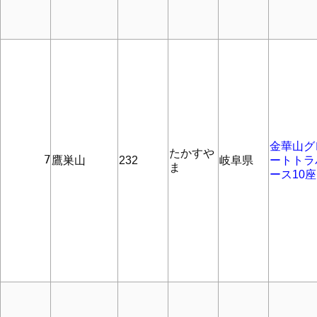
金華山グ
たかすや
      7
鷹巣山
232
岐阜県
ートトラ
ま
ース10座