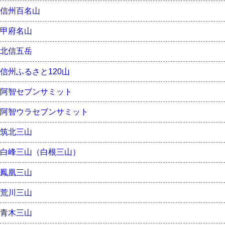
信州百名山
甲府名山
北信五岳
信州ふるさと120山
阿智セブンサミット
阿智ウラセブンサミット
筑北三山
白峰三山（白根三山）
鳳凰三山
荒川三山
青木三山