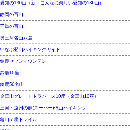
愛知の130山（新・こんなに楽しい愛知の130山）
静岡の百山
三重の百山
奥三河名山八選
いなぶ登山ハイキングガイド
鈴鹿セブンマウンテン
鈴鹿10座
鈴鹿50名山
金華山グレートトラバース10座（金華山10座）
三河・遠州の超(スーパー)低山ハイキング
亀山７座トレイル