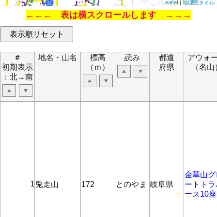
Leaflet
|
地理院タイル
←←← 表は横スクロールします →→→
＃
地名・山名
標高
読み
都道
アウォ
初期表示
（ｍ）
府県
（名山
：北→南
金華山グ
      1
兎走山
172
とのやま
岐阜県
ートトラ
ース10座