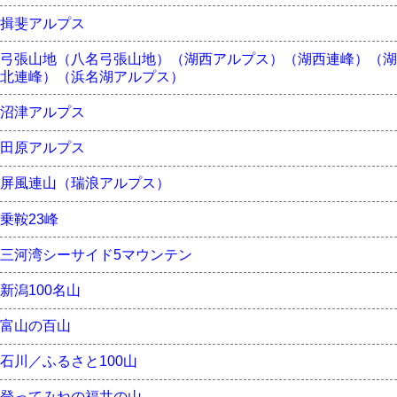
揖斐アルプス
弓張山地（八名弓張山地）（湖西アルプス）（湖西連峰）（湖
北連峰）（浜名湖アルプス）
沼津アルプス
田原アルプス
屏風連山（瑞浪アルプス）
乗鞍23峰
三河湾シーサイド5マウンテン
新潟100名山
富山の百山
石川／ふるさと100山
登ってみねの福井の山