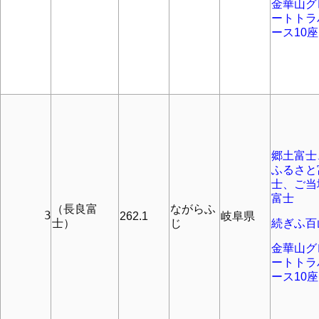
金華山グ
ートトラ
ース10座
郷土富士
ふるさと
士、ご当
富士
（長良富
ながらふ
      3
262.1
岐阜県
士）
じ
続ぎふ百
金華山グ
ートトラ
ース10座