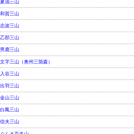
夏油三山
和賀三山
志波三山
乙部三山
男鹿三山
文字三山（奥州三箇森）
入谷三山
出羽三山
金山三山
白鳳三山
信夫三山
ぐんま百名山