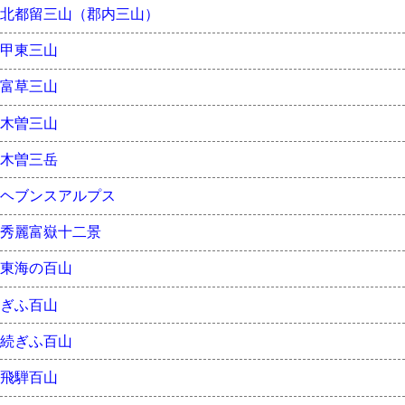
北都留三山（郡内三山）
甲東三山
富草三山
木曽三山
木曽三岳
ヘブンスアルプス
秀麗富嶽十二景
東海の百山
ぎふ百山
続ぎふ百山
飛騨百山