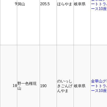
      9
洞山
205.5
ほらやま
岐阜県
ートトラ
ース10座
のいっし
金華山グ
野一色権現
     10
190
きごんげ
岐阜県
ートトラ
山
んやま
ース10座