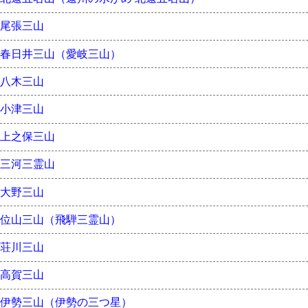
尾張三山
春日井三山（愛岐三山）
八木三山
小津三山
上之保三山
三河三霊山
大野三山
位山三山（飛騨三霊山）
荘川三山
高賀三山
伊勢三山（伊勢の三つ星）