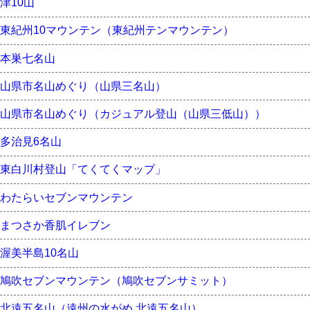
津10山
東紀州10マウンテン（東紀州テンマウンテン）
本巣七名山
山県市名山めぐり（山県三名山）
山県市名山めぐり（カジュアル登山（山県三低山））
多治見6名山
東白川村登山「てくてくマップ」
わたらいセブンマウンテン
まつさか香肌イレブン
渥美半島10名山
鳩吹セブンマウンテン（鳩吹セブンサミット）
北遠五名山（遠州の水がめ 北遠五名山）