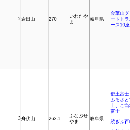
金華山グ
いわたや
      2
岩田山
270
岐阜県
ートトラ
ま
ース10座
郷土富士
ふるさと
士、ご当
富士
ふなぶせ
      3
舟伏山
262.1
岐阜県
やま
続ぎふ百