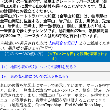
（10件）の一覧表です。金華山グレートトラバース10座（金
華山10座）に属する山の情報を調べることができます。登山
の計画時にお役立てください。
金華山グレートトラバース10座（金華山10座）は、岐阜県の
金華山周辺に位置する、金華山、岩戸山、西山、舟伏山、兎走
山、岩田山、三峰山、野一色権現山、洞山、鷹巣山の10山を
一筆書きで歩くチャレンジです。総距離約22km、累積標高差
約1800mで、コースタイムは約8時間と言われています。
※間違いを発見された方は
【お問合せ窓口】
よりご連絡くださ
い。製作者が喜びます(*^▽^*)
【このページの使い方】
（※下のバーを押すと説明が表示されま
す）
地図や表の各列についての説明を見る？
表の表示順についての説明を見る？
名山の位置を地図上にマーカで表示しています。マーカを押す
と、山名、一覧表上の該当する山へのリンク、標高、読み、が
表示されます。また、地図上の「レイヤーボタン」を押すとメ
ニューが表示され、表示する地図を切り替えることができま
す。（地理院地図、OpenTopoMap、Esri World Topo Map、
Googleマップ）