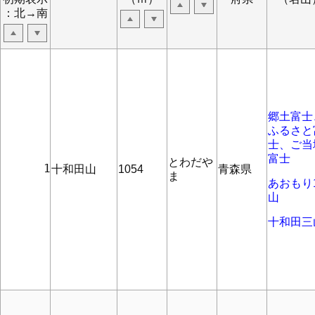
：北→南
郷土富士
ふるさと
士、ご当
富士
とわだや
      1
十和田山
1054
青森県
ま
あおもり1
山
十和田三