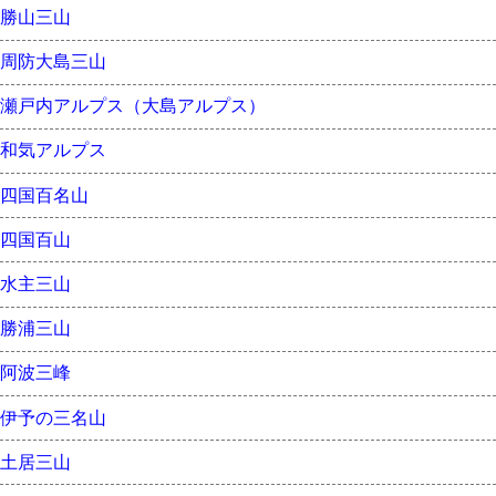
勝山三山
周防大島三山
瀬戸内アルプス（大島アルプス）
和気アルプス
四国百名山
四国百山
水主三山
勝浦三山
阿波三峰
伊予の三名山
土居三山