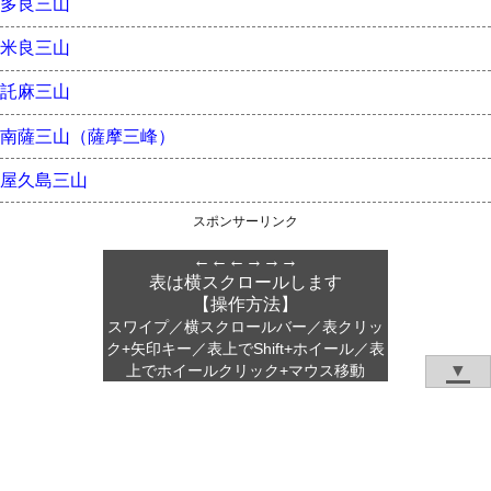
多良三山
米良三山
託麻三山
南薩三山（薩摩三峰）
屋久島三山
スポンサーリンク
←←←→→→
表は横スクロールします
【操作方法】
スワイプ／横スクロールバー／表クリッ
ク+矢印キー／表上でShift+ホイール／表
▼
上でホイールクリック+マウス移動