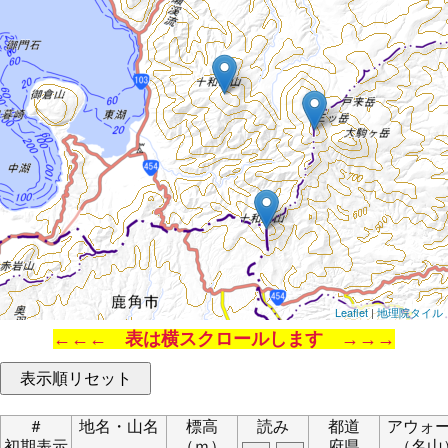
Leaflet
|
地理院タイル
←←← 表は横スクロールします →→→
＃
地名・山名
標高
読み
都道
アウォ
初期表示
（ｍ）
府県
（名山