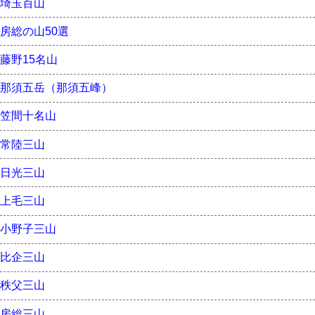
埼玉百山
房総の山50選
藤野15名山
那須五岳（那須五峰）
笠間十名山
常陸三山
日光三山
上毛三山
小野子三山
比企三山
秩父三山
房総三山