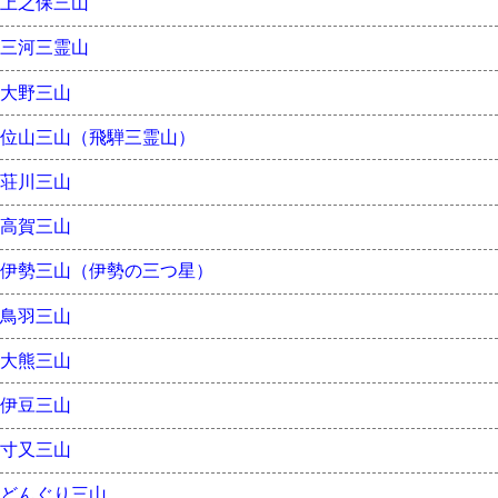
上之保三山
三河三霊山
大野三山
位山三山（飛騨三霊山）
荘川三山
高賀三山
伊勢三山（伊勢の三つ星）
鳥羽三山
大熊三山
伊豆三山
寸又三山
どんぐり三山