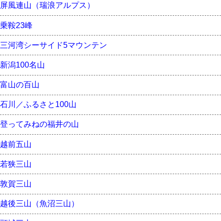
屏風連山（瑞浪アルプス）
乗鞍23峰
三河湾シーサイド5マウンテン
新潟100名山
富山の百山
石川／ふるさと100山
登ってみねの福井の山
越前五山
若狭三山
敦賀三山
越後三山（魚沼三山）