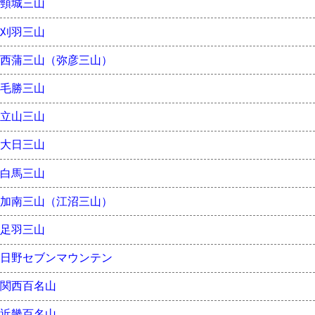
頸城三山
刈羽三山
西蒲三山（弥彦三山）
毛勝三山
立山三山
大日三山
白馬三山
加南三山（江沼三山）
足羽三山
日野セブンマウンテン
関西百名山
近畿百名山