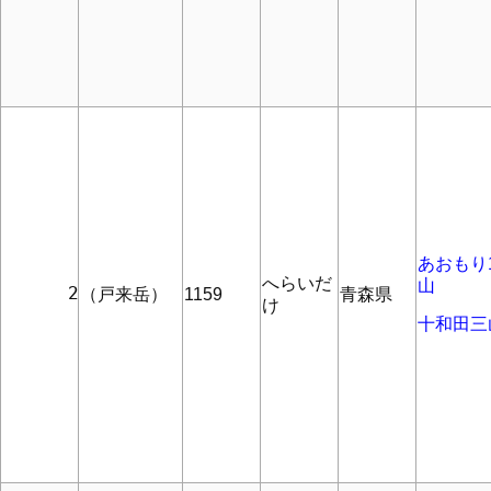
あおもり1
へらいだ
山
      2
（戸来岳）
1159
青森県
け
十和田三