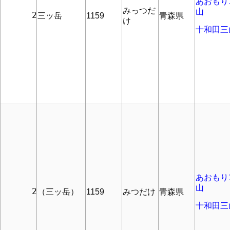
あおもり1
みっつだ
山
      2
三ッ岳
1159
青森県
け
十和田三
あおもり1
山
      2
（三ッ岳）
1159
みつだけ
青森県
十和田三