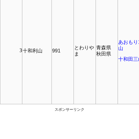
あおもり1
とわりや
青森県
山
      3
十和利山
991
ま
秋田県
十和田三
スポンサーリンク