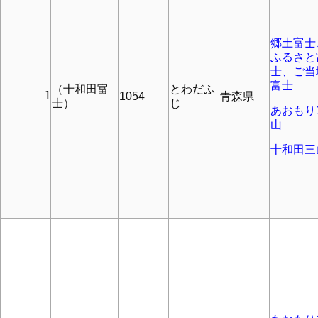
郷土富士
ふるさと
士、ご当
富士
（十和田富
とわだふ
      1
1054
青森県
士）
じ
あおもり1
山
十和田三