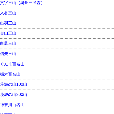
文字三山（奥州三箇森）
入谷三山
出羽三山
金山三山
白鳳三山
信夫三山
ぐんま百名山
栃木百名山
茨城の山100山
茨城の山200山
神奈川百名山