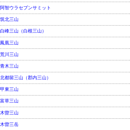
阿智ウラセブンサミット
筑北三山
白峰三山（白根三山）
鳳凰三山
荒川三山
青木三山
北都留三山（郡内三山）
甲東三山
富草三山
木曽三山
木曽三岳