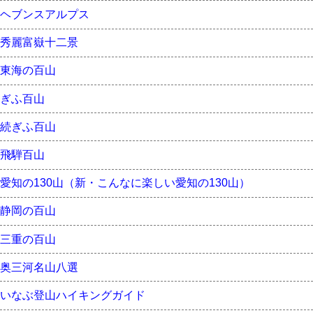
ヘブンスアルプス
秀麗富嶽十二景
東海の百山
ぎふ百山
続ぎふ百山
飛騨百山
愛知の130山（新・こんなに楽しい愛知の130山）
静岡の百山
三重の百山
奥三河名山八選
いなぶ登山ハイキングガイド