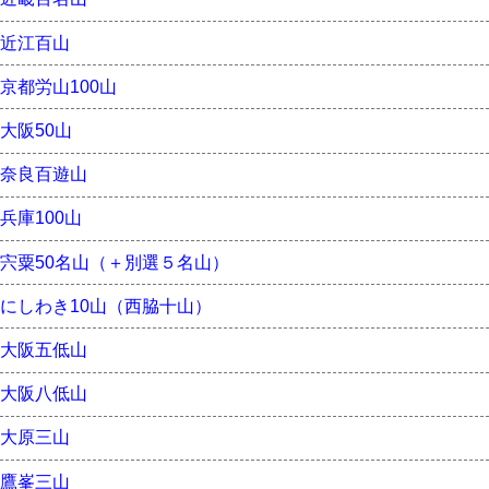
近江百山
京都労山100山
大阪50山
奈良百遊山
兵庫100山
宍粟50名山（＋別選５名山）
にしわき10山（西脇十山）
大阪五低山
大阪八低山
大原三山
鷹峯三山