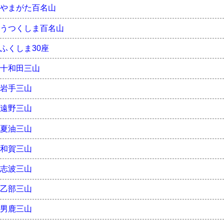
やまがた百名山
うつくしま百名山
ふくしま30座
十和田三山
岩手三山
遠野三山
夏油三山
和賀三山
志波三山
乙部三山
男鹿三山