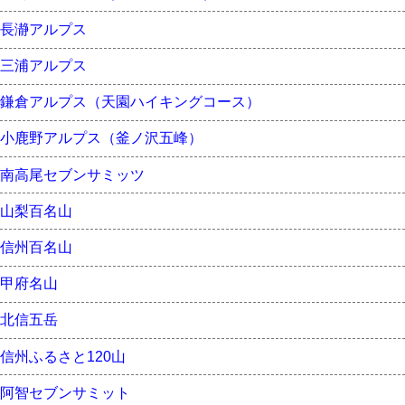
長瀞アルプス
三浦アルプス
鎌倉アルプス（天園ハイキングコース）
小鹿野アルプス（釜ノ沢五峰）
南高尾セブンサミッツ
山梨百名山
信州百名山
甲府名山
北信五岳
信州ふるさと120山
阿智セブンサミット