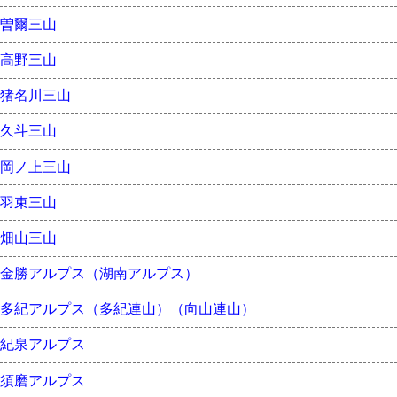
曽爾三山
高野三山
猪名川三山
久斗三山
岡ノ上三山
羽束三山
畑山三山
金勝アルプス（湖南アルプス）
多紀アルプス（多紀連山）（向山連山）
紀泉アルプス
須磨アルプス