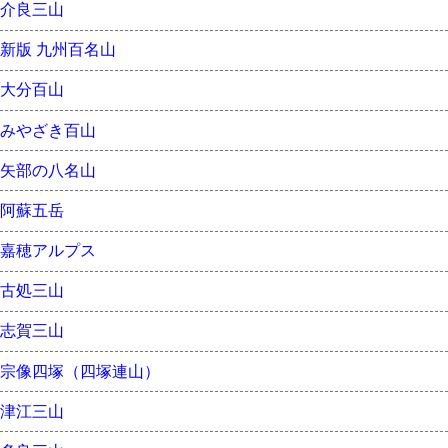
介良三山
新版 九州百名山
大分百山
みやざき百山
矢部の八名山
阿蘇五岳
嘉穂アルプス
古処三山
志賀三山
宗像四塚（四塚連山）
津江三山