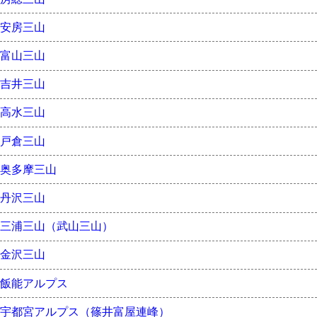
安房三山
富山三山
吉井三山
高水三山
戸倉三山
奥多摩三山
丹沢三山
三浦三山（武山三山）
金沢三山
飯能アルプス
宇都宮アルプス（篠井富屋連峰）