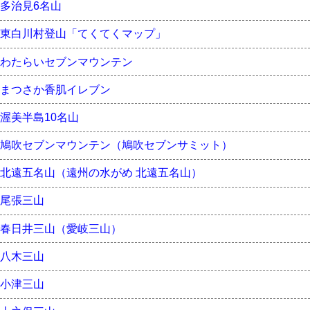
多治見6名山
東白川村登山「てくてくマップ」
わたらいセブンマウンテン
まつさか香肌イレブン
渥美半島10名山
鳩吹セブンマウンテン（鳩吹セブンサミット）
北遠五名山（遠州の水がめ 北遠五名山）
尾張三山
春日井三山（愛岐三山）
八木三山
小津三山