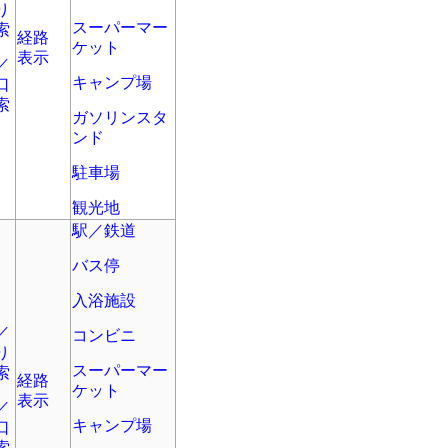
り
スーパーマー
索
経路
ケット
表示
／
キャンプ場
口
索
ガソリンスタ
ンド
駐車場
観光地
駅／鉄道
バス停
入浴施設
／
コンビニ
り
スーパーマー
索
経路
ケット
表示
／
キャンプ場
口
索