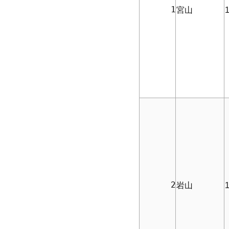
      1
宮山
1
      2
岩山
1