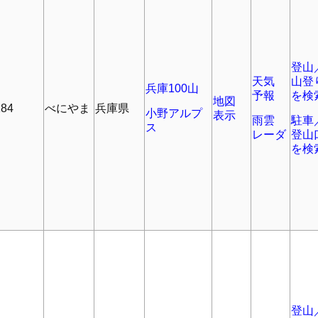
登山
天気
山登
兵庫100山
予報
を検
地図
184
べにやま
兵庫県
小野アルプ
表示
雨雲
駐車
ス
レーダ
登山
を検
登山