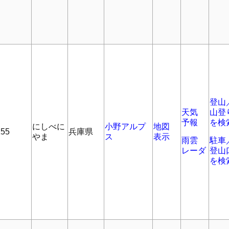
登山
天気
山登
予報
を検
にしべに
小野アルプ
地図
155
兵庫県
やま
ス
表示
雨雲
駐車
レーダ
登山
を検