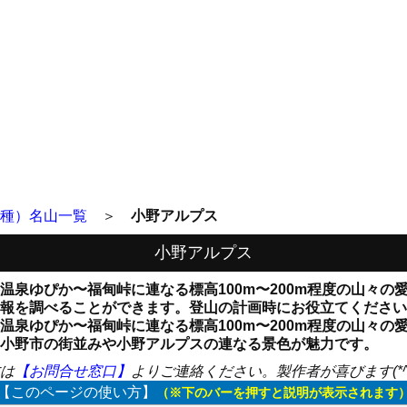
種）名山一覧
＞
小野アルプス
小野アルプス
温泉ゆぴか〜福甸峠に連なる標高100m〜200m程度の山々の
報を調べることができます。登山の計画時にお役立てください
温泉ゆぴか〜福甸峠に連なる標高100m〜200m程度の山々の
小野市の街並みや小野アルプスの連なる景色が魅力です。
は
【お問合せ窓口】
よりご連絡ください。製作者が喜びます(*^▽
【このページの使い方】
（※下のバーを押すと説明が表示されます