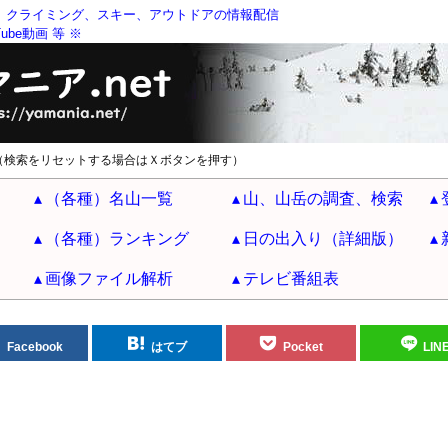
、クライミング、スキー、アウトドアの情報配信
be動画 等 ※
（検索をリセットする場合はＸボタンを押す）
（各種）名山一覧
山、山岳の調査、検索
（各種）ランキング
日の出入り（詳細版）
画像ファイル解析
テレビ番組表
Facebook
はてブ
Pocket
LIN