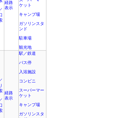
索
経路
ケット
表示
／
キャンプ場
口
索
ガソリンスタ
ンド
駐車場
観光地
駅／鉄道
バス停
入浴施設
／
コンビニ
り
スーパーマー
索
経路
ケット
表示
／
キャンプ場
口
索
ガソリンスタ