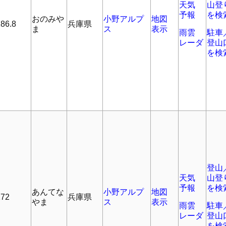
天気
山登
予報
を検
おのみや
小野アルプ
地図
86.8
兵庫県
ま
ス
表示
雨雲
駐車
レーダ
登山
を検
登山
天気
山登
予報
を検
あんてな
小野アルプ
地図
172
兵庫県
やま
ス
表示
雨雲
駐車
レーダ
登山
を検