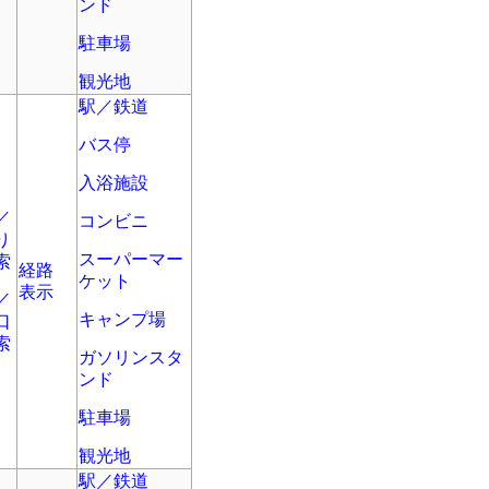
ンド
駐車場
観光地
駅／鉄道
バス停
入浴施設
／
コンビニ
り
スーパーマー
索
経路
ケット
表示
／
キャンプ場
口
索
ガソリンスタ
ンド
駐車場
観光地
駅／鉄道