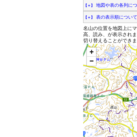
地図や表の各列に
表の表示順につい
名山の位置を地図上にマ
高、読み、が表示されま
切り替えることができます。（地
+
−