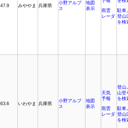
予報
を検
小野アルプ
地図
47.9
みややま
兵庫県
ス
表示
雨雲
駐車
レーダ
登山
を検
登山
天気
山登
予報
を検
小野アルプ
地図
63.6
いわやま
兵庫県
ス
表示
雨雲
駐車
レーダ
登山
を検