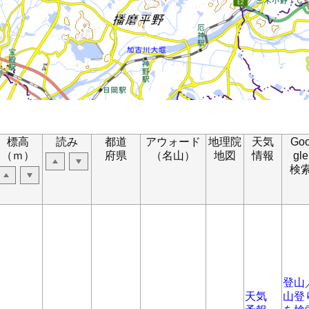
標高
読み
都道
アウォード
地理院
天気
Go
（ｍ）
府県
（名山）
地図
情報
gle
検
登山
天気
山登