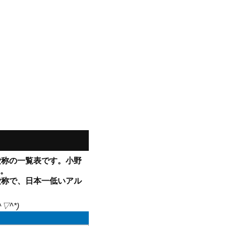
愛称の一覧表です。小野
。
愛称で、日本一低いアル
^*)
）