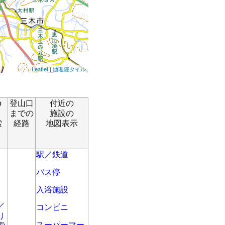
Leaflet
|
地理院タイル
o
登山口
付近の
までの
施設の
索
経路
地図表示
駅／鉄道
バス停
入浴施設
／
コンビニ
り
スーパーマー