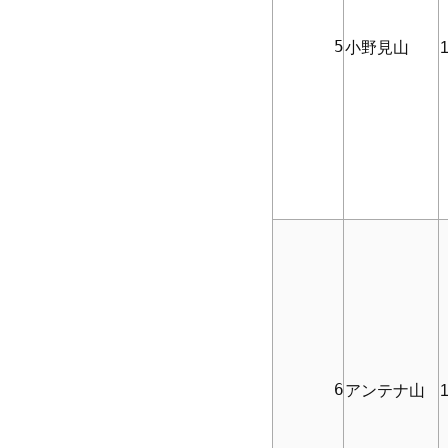
      5
小野見山
1
      6
アンテナ山