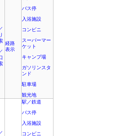
バス停
入浴施設
／
コンビニ
り
スーパーマー
索
経路
ケット
表示
／
キャンプ場
口
索
ガソリンスタ
ンド
駐車場
観光地
駅／鉄道
バス停
入浴施設
／
コンビニ