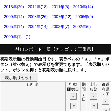
2013年(20)
2012年(18)
2011年(5)
2010年(14)
2009年(14)
2008年(26)
2007年(12)
2006年(9)
2005年(14)
2004年(14)
2003年(7)
2002年(6)
2000年(1)
(1)
登山レポート一覧【カテゴリ：三重県】
初期表示順は行動開始日です。
表ラベルの「▲」「▼」ボ
タン（並べ替え）で表示順を変更できます。「表示順リセ
ット」ボタンを押すと初期表示順に戻ります。
山行名
行動
期
山行
都道
開始日
間
形態
府県
/
・国
日