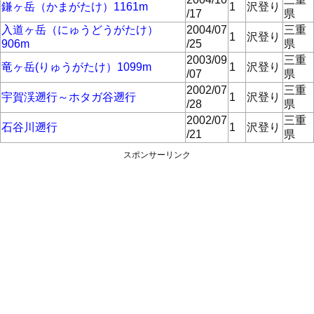
鎌ヶ岳（かまがたけ）1161m
1
沢登り
/17
県
入道ヶ岳（にゅうどうがたけ）
2004/07
三重
1
沢登り
906m
/25
県
2003/09
三重
竜ヶ岳(りゅうがたけ）1099m
1
沢登り
/07
県
2002/07
三重
宇賀渓遡行～ホタガ谷遡行
1
沢登り
/28
県
2002/07
三重
石谷川遡行
1
沢登り
/21
県
スポンサーリンク