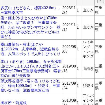
多度山（たどさん、標高402.8m）、
2023/11
三重
1
山歩き
三重県桑名市
/24
県
倭ノ姫山(やまとのひめやま)706m
失敗か、はて敗退？ 三重県度会
2021/11
三重
町、わたらいセブンマウンテン 並
1
山歩き
/14
県
びに神岳(かみがたけ)のヤマビルの
事ども
ハイキ
横山展望台～横山(よこや
2021/08
ング・
三重
ま)203.2m 志摩半島、近畿自然歩
1
/08
トレッ
県
道。人気スポットで人出にびっくり
キング
馬山（まやま）198.9m、五ヶ所浅間
山(ごかしょせんげんさん)別名:五ヶ
2019/08
三重
1
山歩き
所富士178m(三重県南伊勢町) 猛暑
/18
県
期の山選び失敗例
孫次郎谷遡行～竜ヶ岳（りゅうがた
2017/09
三重
け、標高1099.3m）・沢登り、三重
1
沢登り
/24
県
県いなべ市、滋賀県東近江市
アルパ
2013/09
インク
三重
御在所・前尾根
1