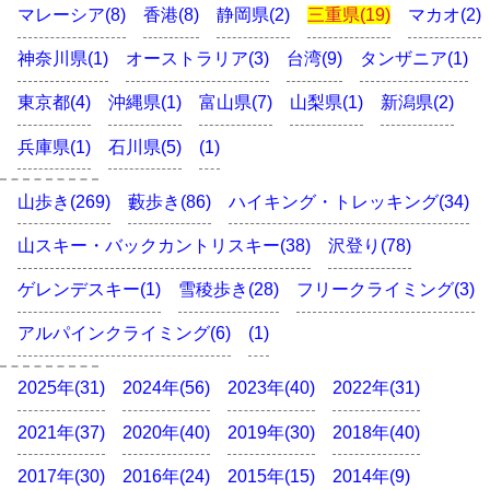
マレーシア(8)
香港(8)
静岡県(2)
三重県(19)
マカオ(2)
神奈川県(1)
オーストラリア(3)
台湾(9)
タンザニア(1)
東京都(4)
沖縄県(1)
富山県(7)
山梨県(1)
新潟県(2)
兵庫県(1)
石川県(5)
(1)
山歩き(269)
藪歩き(86)
ハイキング・トレッキング(34)
山スキー・バックカントリスキー(38)
沢登り(78)
ゲレンデスキー(1)
雪稜歩き(28)
フリークライミング(3)
アルパインクライミング(6)
(1)
2025年(31)
2024年(56)
2023年(40)
2022年(31)
2021年(37)
2020年(40)
2019年(30)
2018年(40)
2017年(30)
2016年(24)
2015年(15)
2014年(9)