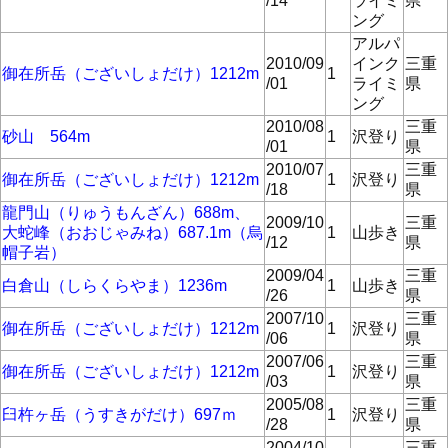
/14
ライミ
県
ング
アルパ
2010/09
インク
三重
御在所岳（ございしょだけ）1212m
1
/01
ライミ
県
ング
2010/08
三重
砂山 564m
1
沢登り
/01
県
2010/07
三重
御在所岳（ございしょだけ）1212m
1
沢登り
/18
県
龍門山（りゅうもんざん）688m、
2009/10
三重
大蛇峰（おおじゃみね）687.1m（烏
1
山歩き
/12
県
帽子岩）
2009/04
三重
白倉山（しらくらやま）1236m
1
山歩き
/26
県
2007/10
三重
御在所岳（ございしょだけ）1212m
1
沢登り
/06
県
2007/06
三重
御在所岳（ございしょだけ）1212m
1
沢登り
/03
県
2005/08
三重
臼杵ヶ岳（うすきがだけ）697ｍ
1
沢登り
/28
県
2004/10
三重